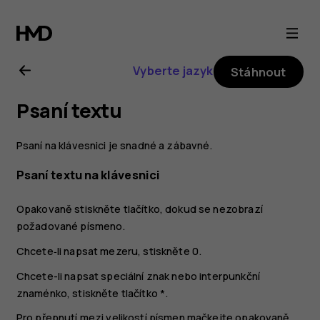
Uživatelská
příručka
Vyberte jazyk
Stáhnout
k telefonu
Psaní textu
Nokia
Psaní na klávesnici je snadné a zábavné.
6300
Psaní textu na klávesnici
4G
Opakovaně stiskněte tlačítko, dokud se nezobrazí
požadované písmeno.
Chcete‑li napsat mezeru, stiskněte
0
.
Chcete-li napsat speciální znak nebo interpunkční
znaménko, stiskněte tlačítko
*
.
Pro přepnutí mezi velikostí písmen mačkejte opakovaně