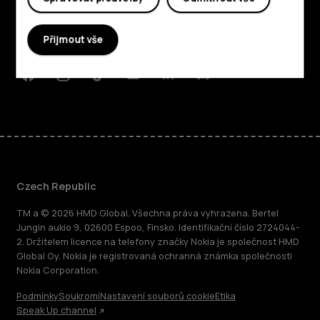
Planet and people
Přijmout vše
Podpora
Facebook
Instagram
Tiktok
Youtube
Linkedin
Discord
Czech Republic
TM a © 2026 HMD Global. Všechna práva vyhrazena. Bertel
Jungin aukio 9, 02600 Espoo, Finsko. Identifikační číslo 2724044-
2. Držitelem licence na telefony značky Nokia je společnost HMD
Global Oy. Nokia je registrovaná ochranná známka společnosti
Nokia Corporation.
Podmínky
Soukromí
Nastavení souborů cookie
Etika
Speak Up channel