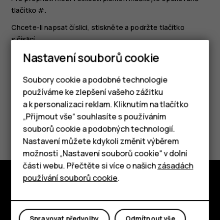
tlačítko
#
.
Chcete-li napsat číslici, stiskněte a podržte tlačítko
s číslicí.
Nastavení souborů cookie
Způsob psaní se může lišit mezi různými aplikacemi.
Soubory cookie a podobné technologie
používáme ke zlepšení vašeho zážitku
a k personalizaci reklam. Kliknutím na tlačítko
Chytré telefony
„Přijmout vše“ souhlasíte s používáním
Pomohlo vám to?
souborů cookie a podobných technologií.
Tlačítkové telefony
Nastavení můžete kdykoli změnit výběrem
Ano
Ne
možnosti „Nastavení souborů cookie“ v dolní
Tablety
části webu. Přečtěte si více o našich
zásadách
používání souborů cookie
.
Prozkoumat
O nás
Spravovat předvolby
Odmítnout vše