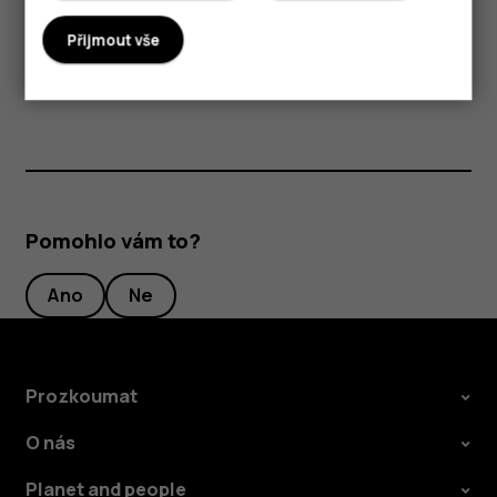
Nastavení
>
Síť a internet
>
Režim Letadlo
.
Přijmout vše
Režim Letadlo ukončí připojení k mobilní síti a vypne
bezdrátové funkce zařízení.
Pomohlo vám to?
Ano
Ne
Prozkoumat
O nás
Planet and people