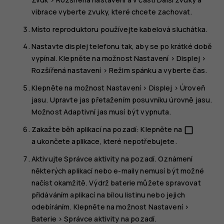
vibrace
vyberte zvuky, které chcete zachovat.
Místo reproduktoru používejte kabelová sluchátka.
Nastavte displej telefonu tak, aby se po krátké době
vypínal. Klepněte na možnost
Nastavení
>
Displej
>
Rozšířená nastavení
>
Režim spánku
a vyberte čas.
Klepněte na možnost
Nastavení
>
Displej
>
Úroveň
jasu
. Upravte jas přetažením posuvníku úrovně jasu.
Možnost
Adaptivní jas
musí být vypnuta.
Zakažte běh aplikací na pozadí: Klepněte na
check_box_outline_blank
a ukončete aplikace, které nepotřebujete.
Aktivujte Správce aktivity na pozadí. Oznámení
některých aplikací nebo e-maily nemusí být možné
načíst okamžitě. Výdrž baterie můžete spravovat
přidáváním aplikací na bílou listinu nebo jejich
odebíráním. Klepněte na možnost
Nastavení
>
Baterie
>
Správce aktivity na pozadí
.