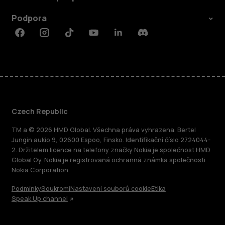
Podpora
Facebook
Instagram
Tiktok
Youtube
Linkedin
Discord
Czech Republic
TM a © 2026 HMD Global. Všechna práva vyhrazena. Bertel
Jungin aukio 9, 02600 Espoo, Finsko. Identifikační číslo 2724044-
2. Držitelem licence na telefony značky Nokia je společnost HMD
Global Oy. Nokia je registrovaná ochranná známka společnosti
Nokia Corporation.
Podmínky
Soukromí
Nastavení souborů cookie
Etika
Speak Up channel