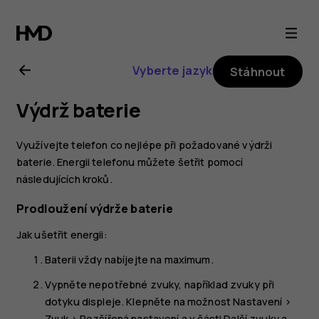
Uživatelská
příručka
Vyberte jazyk
Stáhnout
k telefonu
Výdrž baterie
Nokia 7
Využívejte telefon co nejlépe při požadované výdrži
plus
baterie. Energii telefonu můžete šetřit pomocí
následujících kroků.
Prodloužení výdrže baterie
Jak ušetřit energii:
Baterii vždy nabíjejte na maximum.
Vypněte nepotřebné zvuky, například zvuky při
dotyku displeje. Klepněte na možnost
Nastavení
>
Zvuk
>
Rozšířená nastavení
a v části
Další zvuky a