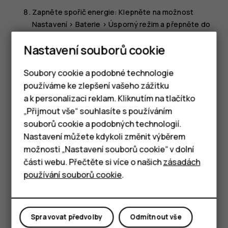
Zapněte spořič energie: Klepněte na možnost
Nastavení
>
Baterie
>
Úsporný režim
a přepněte do
polohy
Zapnuto
.
Nastavení souborů cookie
Používejte služby pro určování polohy podle
situace: Když služby určování polohy
Soubory cookie a podobné technologie
nepotřebujete, vypínejte je. Klepněte na
Nastavení
používáme ke zlepšení vašeho zážitku
>
Zabezpečení a poloha
>
Poloha
a přepněte do
a k personalizaci reklam. Kliknutím na tlačítko
polohy
Vypnuto
.
Chytré telefony
„Přijmout vše“ souhlasíte s používáním
Používejte připojení k síti s rozmyslem: Bluetooth
souborů cookie a podobných technologií.
Tlačítkové telefony
zapínejte, jen když ho potřebujete. Pokud je to
Nastavení můžete kdykoli změnit výběrem
možné, připojujte se k internetu prostřednictvím Wi-
možnosti „Nastavení souborů cookie“ v dolní
Tablety
Fi, a ne přes mobilní data. Vypněte v telefonu hledání
části webu. Přečtěte si více o našich
zásadách
dostupných bezdrátových sítí. Klepněte na možnost
používání souborů cookie
.
Nastavení
>
Síť a internet
>
Wi-Fi
a přepněte do
polohy
Vypnuto
. Pokud posloucháte hudbu nebo
telefon používáte jinak, ale nechcete volat ani
Spravovat předvolby
Odmítnout vše
přijímat hovory, zapněte režim Letadlo. Klepněte na