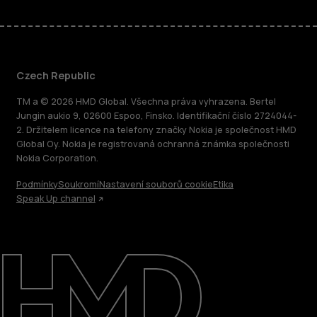
Czech Republic
TM a © 2026 HMD Global. Všechna práva vyhrazena. Bertel
Jungin aukio 9, 02600 Espoo, Finsko. Identifikační číslo 2724044-
2. Držitelem licence na telefony značky Nokia je společnost HMD
Global Oy. Nokia je registrovaná ochranná známka společnosti
Nokia Corporation.
Podmínky
Soukromí
Nastavení souborů cookie
Etika
Speak Up channel
O nás
Oprava, opětovné použití, recyklace
Podpora
Czech Republic