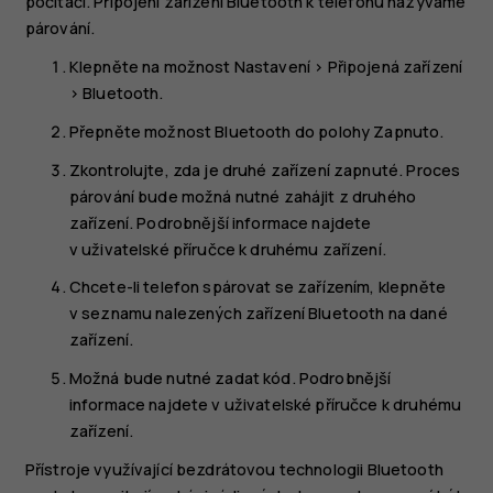
počítači. Připojení zařízení Bluetooth k telefonu nazýváme
párování.
Klepněte na možnost
Nastavení
>
Připojená zařízení
>
Bluetooth
.
Přepněte možnost
Bluetooth
do polohy
Zapnuto
.
Zkontrolujte, zda je druhé zařízení zapnuté. Proces
párování bude možná nutné zahájit z druhého
zařízení. Podrobnější informace najdete
v uživatelské příručce k druhému zařízení.
Chcete-li telefon spárovat se zařízením, klepněte
v seznamu nalezených zařízení Bluetooth na dané
zařízení.
Možná bude nutné zadat kód. Podrobnější
informace najdete v uživatelské příručce k druhému
zařízení.
Přístroje využívající bezdrátovou technologii Bluetooth