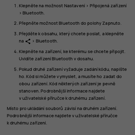
Klepněte na možnost
Nastavení
>
Připojená zařízení
>
Bluetooth
.
Přepněte možnost
Bluetooth
do polohy
Zapnuto
.
Přejděte k obsahu, který chcete poslat, a klepněte
na
>
Bluetooth
.
share
Klepněte na zařízení, ke kterému se chcete připojit.
Uvidíte zařízení Bluetooth v dosahu.
Pokud druhé zařízení vyžaduje zadání kódu, napište
ho. Kód si můžete vymyslet, a musíte ho zadat do
obou zařízení. Kód některých zařízení je pevně
stanoven. Podrobnější informace najdete
v uživatelské příručce k druhému zařízení.
Místo pro ukládání souborů závisí na druhém zařízení.
Podrobnější informace najdete v uživatelské příručce
k druhému zařízení.