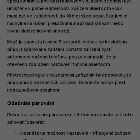
spolu komunikují na bázi rádiových vln, a proto nemusí být
umístěny v přímé viditelnosti. Zařízení Bluetooth však
musí být ve vzdálenosti do 10 metrů od sebe. Spojení je
náchylné na rušení překážkami, například stěnami nebo
jinými elektronickými přístroji.
Když je zapnuta funkce Bluetooth, mohou se k telefonu
připojit spárovaná zařízení. Ostatní zařízení zjistí
přítomnost vašeho telefonu pouze v případě, že je
otevřeno zobrazení nastavení funkce Bluetooth.
Přístroj nepárujte s neznámými zařízeními ani nepovolujte
připojení od neznámých zařízení. Ochráníte ho tak před
nebezpečným obsahem.
Odebrání párování
Pokud už zařízení spárované s telefonem nemáte, můžete
párování odebrat.
Klepněte na možnost
Nastavení
>
Připojená zařízení