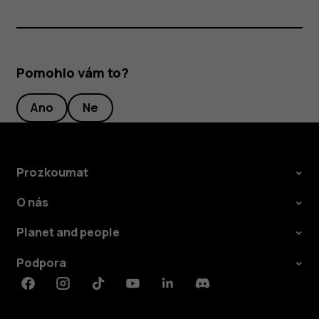
Pomohlo vám to?
Ano
Ne
Prozkoumat
O nás
Planet and people
Podpora
Facebook
Instagram
Tiktok
Youtube
Linkedin
Discord