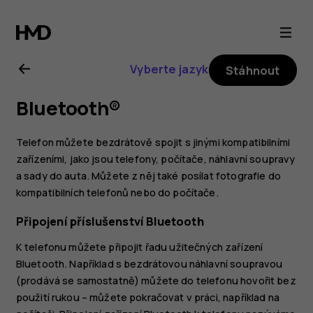
Uživatelská
příručka
Vyberte jazyk
Stáhnout
k telefonu
Bluetooth®
Nokia 7
Telefon můžete bezdrátově spojit s jinými kompatibilními
plus
zařízeními, jako jsou telefony, počítače, náhlavní soupravy
a sady do auta. Můžete z něj také posílat fotografie do
kompatibilních telefonů nebo do počítače.
Připojení příslušenství Bluetooth
K telefonu můžete připojit řadu užitečných zařízení
Bluetooth. Například s bezdrátovou náhlavní soupravou
(prodává se samostatně) můžete do telefonu hovořit bez
použití rukou – můžete pokračovat v práci, například na