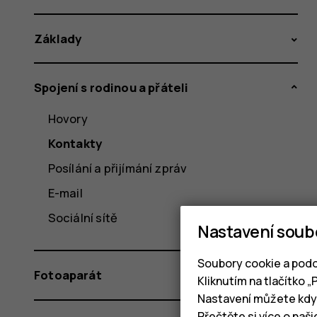
Základy
Spojení s rodinou a přáteli
Hovory
Kontakty
Posílání a přijímání zpráv
E-mail
Sociální sítě
Nastavení soub
Soubory cookie a podo
Fotoaparát
Kliknutím na tlačítko 
Nastavení můžete kdyk
Přečtěte si více o naš