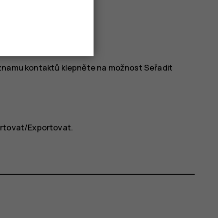
znamu kontaktů klepněte na možnost
Seřadit
rtovat/Exportovat
.