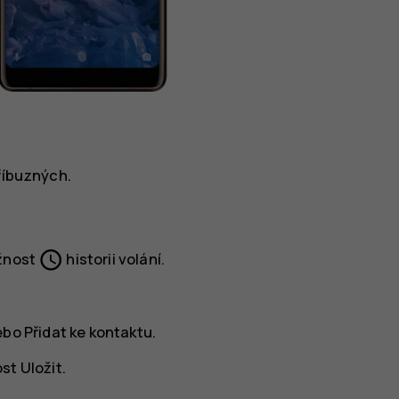
příbuzných.
schedule
žnost
historii volání.
ebo
Přidat ke kontaktu
.
ost
Uložit
.