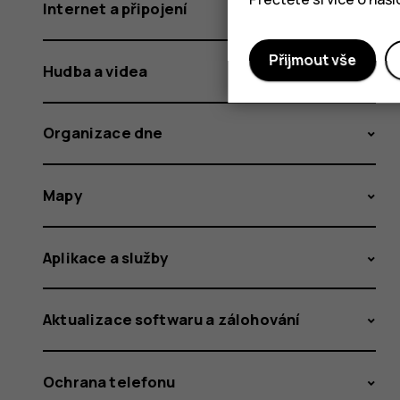
Internet a připojení
Přijmout vše
Hudba a videa
Organizace dne
Mapy
Aplikace a služby
Aktualizace softwaru a zálohování
Ochrana telefonu