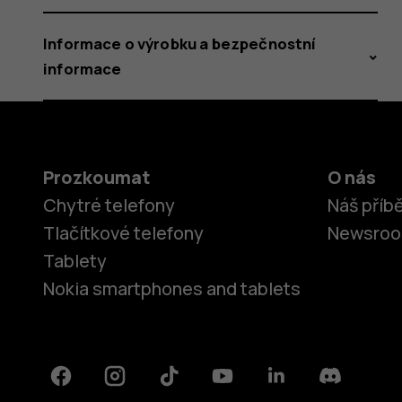
Informace o výrobku a bezpečnostní
informace
Prozkoumat
O nás
Chytré telefony
Náš příb
Tlačítkové telefony
Newsro
Tablety
Nokia smartphones and tablets
Facebook
Instagram
Tiktok
Youtube
Linkedin
Discord