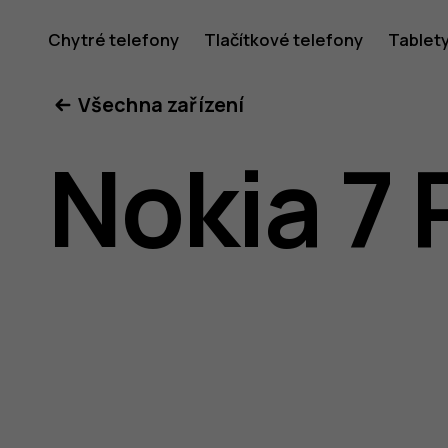
Uživatel
Chytré telefony
Tlačítkové telefony
Tablet
Všechna zařízení
příručka
Nokia 7 
k telefon
Nokia 7