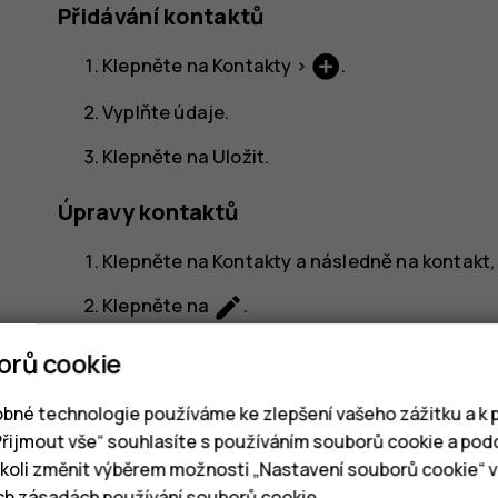
Přidávání kontaktů
add_circle
Klepněte na
Kontakty
>
.
Vyplňte údaje.
Klepněte na
Uložit
.
Úpravy kontaktů
Klepněte na
Kontakty
a následně na kontakt, 
edit
Klepněte na
.
Upravte údaje.
orů cookie
Klepněte na
Uložit
.
bné technologie používáme ke zlepšení vašeho zážitku a k p
„Přijmout vše“ souhlasíte s používáním souborů cookie a pod
Hledání kontaktů
oli změnit výběrem možnosti „Nastavení souborů cookie“ v 
ich
zásadách používání souborů cookie
.