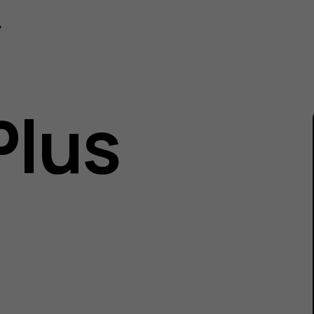
ská
y
Plus
u