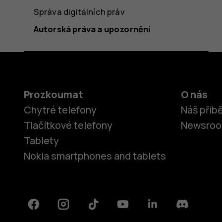
Správa digitálních práv
Autorská práva a upozornění
Prozkoumat
O nás
Chytré telefony
Náš příb
Tlačítkové telefony
Newsro
Tablety
Nokia smartphones and tablets
Facebook
Instagram
Tiktok
Youtube
Linkedin
Discord