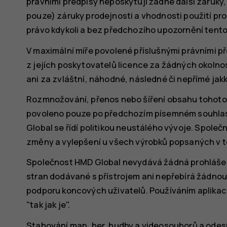
právními předpisy neposkytují žádné další záruky, 
pouze) záruky prodejnosti a vhodnosti použití pro
právo kdykoli a bez předchozího upozornění tento
V maximální míře povolené příslušnými právními př
z jejích poskytovatelů licence za žádných okolnos
ani za zvláštní, náhodné, následné či nepřímé jak
Rozmnožování, přenos nebo šíření obsahu tohoto 
povoleno pouze po předchozím písemném souhlas
Global se řídí politikou neustálého vývoje. Spole
změny a vylepšení u všech výrobků popsaných v
Společnost HMD Global nevydává žádná prohlášení
stran dodávané s přístrojem ani nepřebírá žádno
podporu koncových uživatelů. Používáním aplikac
"tak jak je".
Stahování map, her, hudby a videosouborů a odes