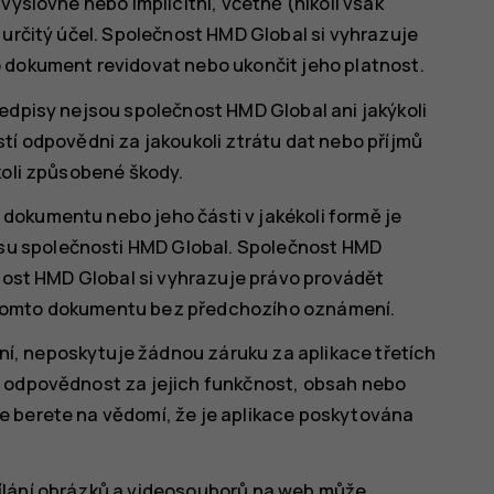
výslovné nebo implicitní, včetně (nikoli však
 určitý účel. Společnost HMD Global si vyhrazuje
 dokument revidovat nebo ukončit jeho platnost.
edpisy nejsou společnost HMD Global ani jakýkoli
tí odpovědni za jakoukoli ztrátu dat nebo příjmů
koli způsobené škody.
dokumentu nebo jeho části v jakékoli formě je
u společnosti HMD Global. Společnost HMD
čnost HMD Global si vyhrazuje právo provádět
 tomto dokumentu bez předchozího oznámení.
, neposkytuje žádnou záruku za aplikace třetích
u odpovědnost za jejich funkčnost, obsah nebo
e berete na vědomí, že je aplikace poskytována
ílání obrázků a videosouborů na web může