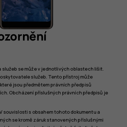
ozornění
 služeb se může v jednotlivých oblastech lišit.
poskytovatele služeb. Tento přístroj může
 které jsou předmětem právních předpisů
mích. Obcházení příslušných právních předpisů je
 V souvislosti s obsahem tohoto dokumentu a
žených se kromě záruk stanovených příslušnými