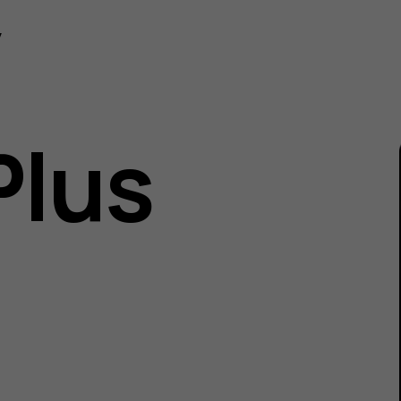
ská
y
Plus
u