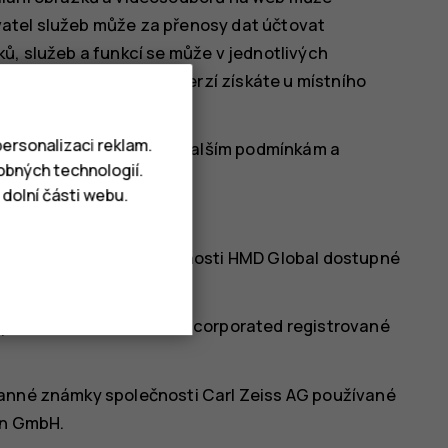
atel služeb může za přenosy dat účtovat
ů, služeb a funkcí se může v jednotlivých
dostupnosti jazykových verzí získáte u místního
ersonalizaci reklam.
vislé na síti a podléhat dalším podmínkám a
obných technologií.
dolní části webu.
rnění.
ny osobních údajů společnosti HMD Global dostupné
/www.hmd.com/privacy
).
polečnosti Qualcomm Incorporated registrované
ranné známky společnosti Carl Zeiss AG používané
on GmbH.