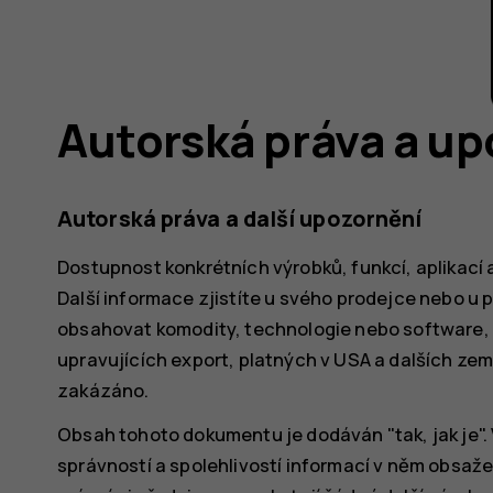
Autorská práva a up
Autorská práva a další upozornění
Dostupnost konkrétních výrobků, funkcí, aplikací a
Další informace zjistíte u svého prodejce nebo u 
obsahovat komodity, technologie nebo software,
upravujících export, platných v USA a dalších ze
zakázáno.
Obsah tohoto dokumentu je dodáván "tak, jak je".
správností a spolehlivostí informací v něm obsa