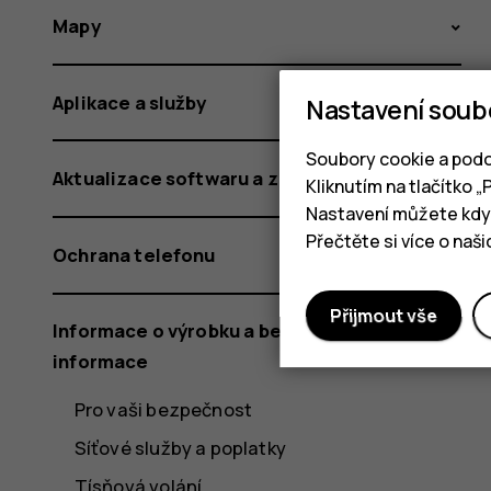
Mapy
Aplikace a služby
Nastavení soub
Soubory cookie a podo
Aktualizace softwaru a zálohování
Kliknutím na tlačítko 
Nastavení můžete kdyk
Přečtěte si více o naš
Ochrana telefonu
Přijmout vše
Informace o výrobku a bezpečnostní
informace
Pro vaši bezpečnost
Síťové služby a poplatky
Tísňová volání