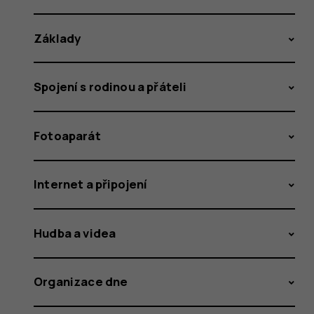
Základy
Spojení s rodinou a přáteli
Fotoaparát
Internet a připojení
Hudba a videa
Organizace dne