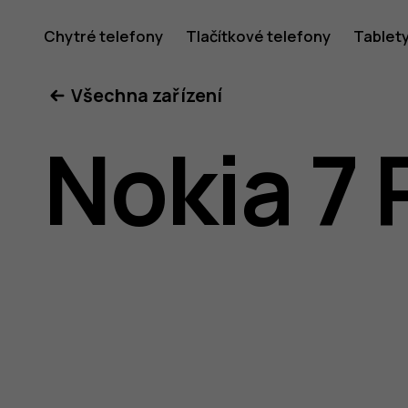
Uživatel
Chytré telefony
Tlačítkové telefony
Tablet
Všechna zařízení
příručka
Nokia 7 
k telefon
Nokia 7