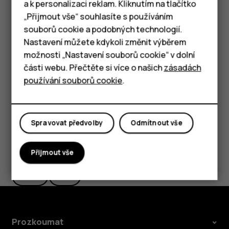
a k personalizaci reklam. Kliknutím na tlačítko
a napište požadovaný název.
Chytré telefony
„Přijmout vše“ souhlasíte s používáním
souborů cookie a podobných technologií.
Výběr SIM karty používané pro hovory nebo
Tlačítkové telefony
Nastavení můžete kdykoli změnit výběrem
datové připojení
možnosti „Nastavení souborů cookie“ v dolní
Tablety
V části
Preferovaná SIM karta
klepněte na nastavení, které
části webu. Přečtěte si více o našich
zásadách
chcete změnit, a vyberte SIM kartu.
používání souborů cookie
.
Spravovat předvolby
Odmítnout vše
Pomohlo vám to?
Přijmout vše
Ano
Ne
Prozkoumat