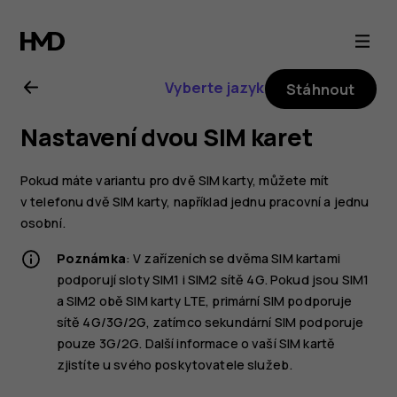
Uživatelská
příručka
Vyberte jazyk
Stáhnout
k telefonu
Nastavení dvou SIM karet
Nokia 7
Pokud máte variantu pro dvě SIM karty, můžete mít
plus
v telefonu dvě SIM karty, například jednu pracovní a jednu
osobní.
Poznámka
: V zařízeních se dvěma SIM kartami
podporují sloty SIM1 i SIM2 sítě 4G. Pokud jsou SIM1
a SIM2 obě SIM karty LTE, primární SIM podporuje
sítě 4G/3G/2G, zatímco sekundární SIM podporuje
pouze 3G/2G. Další informace o vaší SIM kartě
zjistíte u svého poskytovatele služeb.