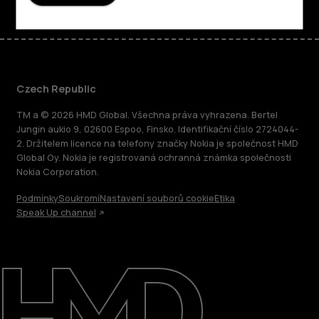
Czech Republic
TM a © 2026 HMD Global. Všechna práva vyhrazena. Bertel
Jungin aukio 9, 02600 Espoo, Finsko. Identifikační číslo 2724044-
2. Držitelem licence na telefony značky Nokia je společnost HMD
Global Oy. Nokia je registrovaná ochranná známka společnosti
Nokia Corporation.
Podmínky
Soukromí
Nastavení souborů cookie
Etika
Speak Up channel
O nás
Oprava, opětovné použití, recyklace
Podpora