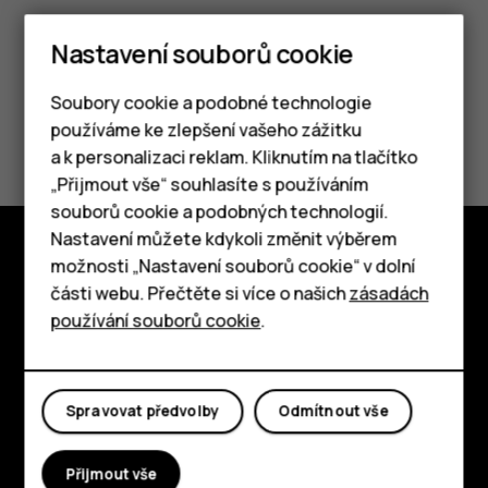
Nastavení souborů cookie
Soubory cookie a podobné technologie
Pomohlo vám to?
používáme ke zlepšení vašeho zážitku
a k personalizaci reklam. Kliknutím na tlačítko
Chytré telefony
„Přijmout vše“ souhlasíte s používáním
Ano
Ne
souborů cookie a podobných technologií.
Tlačítkové telefony
Nastavení můžete kdykoli změnit výběrem
možnosti „Nastavení souborů cookie“ v dolní
Tablety
Prozkoumat
části webu. Přečtěte si více o našich
zásadách
používání souborů cookie
.
O nás
Planet and people
Spravovat předvolby
Odmítnout vše
Podpora
Facebook
Instagram
Tiktok
Youtube
Linkedin
Discord
Přijmout vše