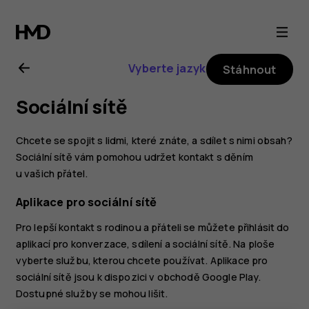
Uživatelská
příručka
Vyberte jazyk
Stáhnout
k telefonu
Sociální sítě
Nokia 7
Chcete se spojit s lidmi, které znáte, a sdílet s nimi obsah?
plus
Sociální sítě vám pomohou udržet kontakt s děním
u vašich přátel.
Aplikace pro sociální sítě
Pro lepší kontakt s rodinou a přáteli se můžete přihlásit do
aplikací pro konverzace, sdílení a sociální sítě. Na ploše
vyberte službu, kterou chcete používat. Aplikace pro
sociální sítě jsou k dispozici v
obchodě Google Play
.
Dostupné služby se mohou lišit.