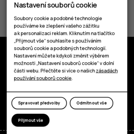
Nastavení souborů cookie
Pomohlo vám to?
Soubory cookie a podobné technologie
používáme ke zlepšení vašeho zážitku
Ano
Ne
a k personalizaci reklam. Kliknutím na tlačítko
Chytré telefony
„Přijmout vše“ souhlasíte s používáním
souborů cookie a podobných technologií.
Tlačítkové telefony
Nastavení můžete kdykoli změnit výběrem
Prozkoumat
možnosti „Nastavení souborů cookie“ v dolní
Tablety
O nás
části webu. Přečtěte si více o našich
zásadách
používání souborů cookie
.
Planet and people
Podpora
Spravovat předvolby
Odmítnout vše
Facebook
Instagram
Tiktok
Youtube
Linkedin
Discord
Přijmout vše