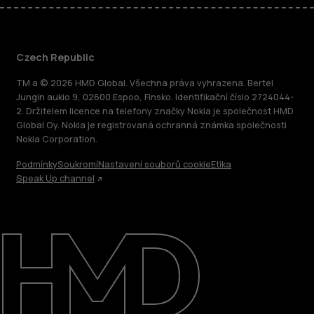
Czech Republic
TM a © 2026 HMD Global. Všechna práva vyhrazena. Bertel
Jungin aukio 9, 02600 Espoo, Finsko. Identifikační číslo 2724044-
2. Držitelem licence na telefony značky Nokia je společnost HMD
Global Oy. Nokia je registrovaná ochranná známka společnosti
Nokia Corporation.
Podmínky
Soukromí
Nastavení souborů cookie
Etika
Speak Up channel
O nás
Oprava, opětovné použití, recyklace
Podpora
Czech Republic