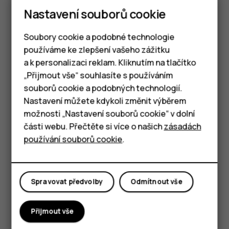
Nastavení souborů cookie
Použití ikon pro rychlé nastavení
Soubory cookie a podobné technologie
používáme ke zlepšení vašeho zážitku
a k personalizaci reklam. Kliknutím na tlačítko
Chytré telefony
„Přijmout vše“ souhlasíte s používáním
souborů cookie a podobných technologií.
Tlačítkové telefony
Nastavení můžete kdykoli změnit výběrem
možnosti „Nastavení souborů cookie“ v dolní
Tablety
části webu. Přečtěte si více o našich
zásadách
Klepnutím na ikony pro rychlé nastavení na panelu
používání souborů cookie
.
oznámení můžete aktivovat různé funkce. Další ikony
zobrazíte přetažením menu dolů.
Chcete‑li změnit uspořádání ikon, klepněte na tlačítko
,
mode_edit
Spravovat předvolby
Odmítnout vše
přidržte prst na ikoně a přetáhněte ji na požadované
místo.
Přijmout vše