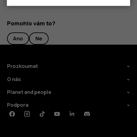
Pomohlo vám to?
Ano
Ne
Prozkoumat
O nás
Planet and people
Podpora
Facebook
Instagram
Tiktok
Youtube
Linkedin
Discord