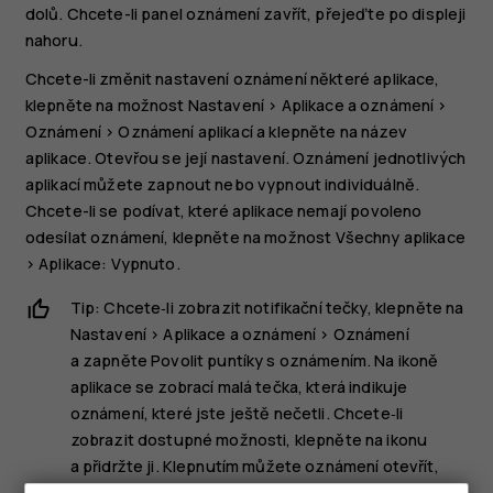
dolů. Chcete-li panel oznámení zavřít, přejeďte po displeji
nahoru.
Chcete-li změnit nastavení oznámení některé aplikace,
klepněte na možnost
Nastavení
>
Aplikace a oznámení
>
Oznámení
>
Oznámení aplikací
a klepněte na název
aplikace. Otevřou se její nastavení. Oznámení jednotlivých
aplikací můžete zapnout nebo vypnout individuálně.
Chcete-li se podívat, které aplikace nemají povoleno
odesílat oznámení, klepněte na možnost
Všechny aplikace
>
Aplikace: Vypnuto
.
Tip: Chcete‑li zobrazit notifikační tečky, klepněte na
Nastavení
>
Aplikace a oznámení
>
Oznámení
a zapněte
Povolit puntíky s oznámením
. Na ikoně
aplikace se zobrací malá tečka, která indikuje
oznámení, které jste ještě nečetli. Chcete‑li
zobrazit dostupné možnosti, klepněte na ikonu
a přidržte ji. Klepnutím můžete oznámení otevřít,
přejetím ho můžete ignorovat.