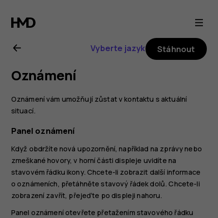
Uživatelská
příručka
Vyberte jazyk
Stáhnout
k telefonu
Oznámení
Nokia 7
Oznámení vám umožňují zůstat v kontaktu s aktuální
plus
situací.
Panel oznámení
Když obdržíte nová upozornění, například na zprávy nebo
zmeškané hovory, v horní části displeje uvidíte na
stavovém řádku ikony. Chcete-li zobrazit další informace
o oznámeních, přetáhněte stavový řádek dolů. Chcete-li
zobrazení zavřít, přejeďte po displeji nahoru.
Panel oznámení otevřete přetažením stavového řádku