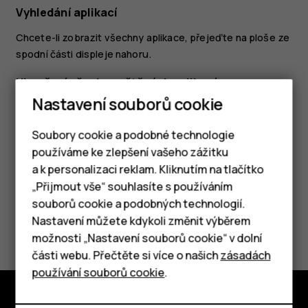
Vyhledání aplikací
Chcete-li zobrazit všechny aplikace, přejeďte na ploše ze
spodní části displeje nahoru.
Ukončení všech spuštěných aplikací
Nastavení souborů cookie
Stiskněte tlačítko
, přejeďte nahoru přes všechny
check_box_outline_blank
aplikace a klepněte na možnost
SMAZAT VŠE
.
Soubory cookie a podobné technologie
používáme ke zlepšení vašeho zážitku
a k personalizaci reklam. Kliknutím na tlačítko
Chytré telefony
„Přijmout vše“ souhlasíte s používáním
souborů cookie a podobných technologií.
Tlačítkové telefony
Nastavení můžete kdykoli změnit výběrem
Pomohlo vám to?
možnosti „Nastavení souborů cookie“ v dolní
Tablety
části webu. Přečtěte si více o našich
zásadách
Ano
Ne
používání souborů cookie
.