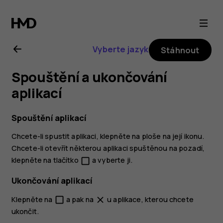
Uživatelská
příručka
Vyberte jazyk
Stáhnout
k telefonu
Spouštění a ukončování
Nokia 7
aplikací
plus
Spouštění aplikací
Chcete-li spustit aplikaci, klepněte na ploše na její ikonu.
Chcete-li otevřít některou aplikaci spuštěnou na pozadí,
klepněte na tlačítko
a vyberte ji.
check_box_outline_blank
Ukončování aplikací
Klepněte na
a pak na
u aplikace, kterou chcete
check_box_outline_blank
close
ukončit.