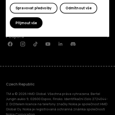
Prozkoumat
Spravovat předvolby
Odmítnout vše
O nás
Přijmout vše
Planet and people
Podpora
Facebook
Instagram
Tiktok
Youtube
Linkedin
Discord
Czech Republic
TM a © 2026 HMD Global. Všechna práva vyhrazena. Bertel
Jungin aukio 9, 02600 Espoo, Finsko. Identifikační číslo 2724044-
2. Držitelem licence na telefony značky Nokia je společnost HMD
Global Oy. Nokia je registrovaná ochranná známka společnosti
Nokia Corporation.