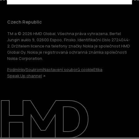
Czech Republic
TM a © 2026 HMD Global. Všechna práva vyhrazena. Bertel
Jungin aukio 9, 02600 Espoo, Finsko. Identifikační číslo 2724044-
2. Držitelem licence na telefony značky Nokia je společnost HMD
Global Oy. Nokia je registrovaná ochranná známka společnosti
Nokia Corporation.
Podmínky
Soukromí
Nastavení souborů cookie
Etika
Speak Up channel
O nás
Oprava, opětovné použití, recyklace
Podpora
Czech Republic