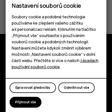
Nastavení souborů cookie
Pomohlo vám to?
Soubory cookie a podobné technologie
používáme ke zlepšení vašeho zážitku
Ano
Ne
a k personalizaci reklam. Kliknutím na tlačítko
Chytré telefony
„Přijmout vše“ souhlasíte s používáním
souborů cookie a podobných technologií.
Tlačítkové telefony
Nastavení můžete kdykoli změnit výběrem
Prozkoumat
možnosti „Nastavení souborů cookie“ v dolní
Tablety
části webu. Přečtěte si více o našich
zásadách
O nás
používání souborů cookie
.
Planet and people
Podpora
Spravovat předvolby
Odmítnout vše
Facebook
Instagram
Tiktok
Youtube
Linkedin
Discord
Přijmout vše