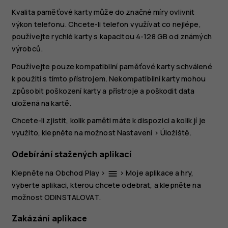
Kvalita paměťové karty může do značné míry ovlivnit
výkon telefonu. Chcete-li telefon využívat co nejlépe,
používejte rychlé karty s kapacitou 4-128 GB od známých
výrobců.
Používejte pouze kompatibilní paměťové karty schválené
k použití s tímto přístrojem. Nekompatibilní karty mohou
způsobit poškození karty a přístroje a poškodit data
uložená na kartě.
Chcete-li zjistit, kolik paměti máte k dispozici a kolik jí je
využito, klepněte na možnost
Nastavení
>
Úložiště
.
Odebírání stažených aplikací
Klepněte na
Obchod Play
>
>
Moje aplikace a hry
,
menu
vyberte aplikaci, kterou chcete odebrat, a klepněte na
možnost
ODINSTALOVAT
.
Zakázání aplikace