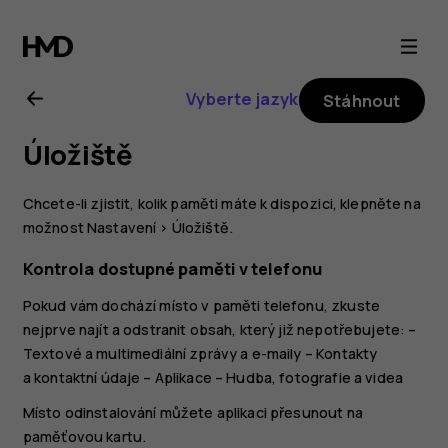
Uživatelská
příručka
Vyberte jazyk
Stáhnout
k telefonu
Úložiště
Nokia 7
Chcete-li zjistit, kolik paměti máte k dispozici, klepněte na
plus
možnost
Nastavení
>
Úložiště
.
Kontrola dostupné paměti v telefonu
Pokud vám dochází místo v paměti telefonu, zkuste
nejprve najít a odstranit obsah, který již nepotřebujete: –
Textové a multimediální zprávy a e-maily – Kontakty
a kontaktní údaje – Aplikace – Hudba, fotografie a videa
Místo odinstalování můžete aplikaci přesunout na
paměťovou kartu.