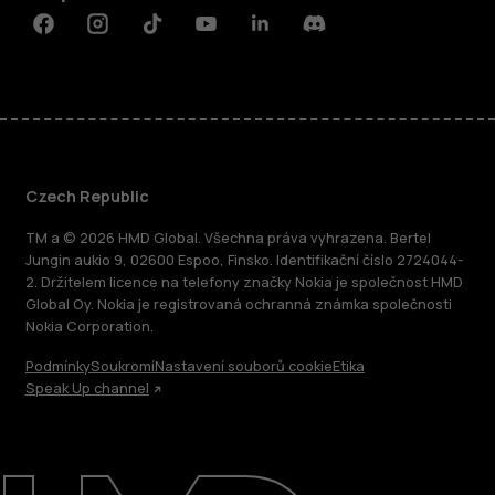
Facebook
Instagram
Tiktok
Youtube
Linkedin
Discord
Czech Republic
TM a © 2026 HMD Global. Všechna práva vyhrazena. Bertel
Jungin aukio 9, 02600 Espoo, Finsko. Identifikační číslo 2724044-
2. Držitelem licence na telefony značky Nokia je společnost HMD
Global Oy. Nokia je registrovaná ochranná známka společnosti
Nokia Corporation.
Podmínky
Soukromí
Nastavení souborů cookie
Etika
Speak Up channel
O nás