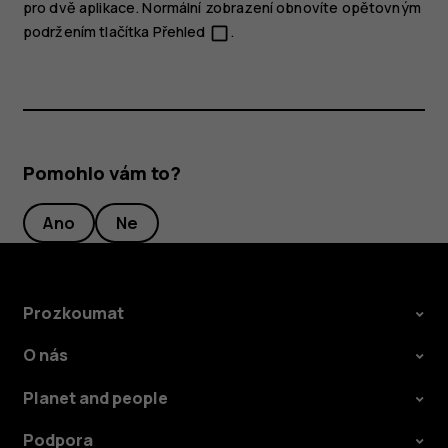
pro dvě aplikace. Normální zobrazení obnovíte opětovným
podržením tlačítka Přehled
.
check_box_outline_blank
Pomohlo vám to?
Ano
Ne
Prozkoumat
O nás
Planet and people
Podpora