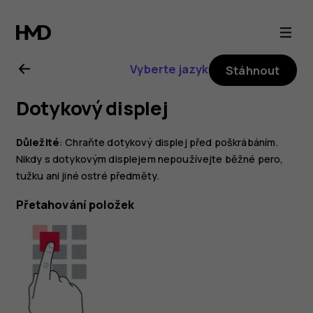
Uživatelská
příručka
Vyberte jazyk
Stáhnout
k telefonu
Dotykový displej
Nokia 7
Důležité
: Chraňte dotykový displej před poškrábáním.
plus
Nikdy s dotykovým displejem nepoužívejte běžné pero,
tužku ani jiné ostré předměty.
Přetahování položek