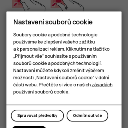
Nastavení souborů cookie
Soubory cookie a podobné technologie
používáme ke zlepšení vašeho zážitku
Položte na položku (třeba na mapu, fotografii nebo
a k personalizaci reklam. Kliknutím na tlačítko
Chytré telefony
webovou stránku) dva prsty a posuňte je od sebe nebo
„Přijmout vše“ souhlasíte s používáním
k sobě.
souborů cookie a podobných technologií.
Tlačítkové telefony
Nastavení můžete kdykoli změnit výběrem
Zamknutí orientace obrazovky
možnosti „Nastavení souborů cookie“ v dolní
Tablety
části webu. Přečtěte si více o našich
zásadách
Když telefon otočíte o 90 stupňů, obrazovka se
automaticky otočí.
používání souborů cookie
.
Chcete-li zamknout orientaci obrazovky na výšku,
přejeďte z horního okraje displeje dolů a klepnutím na
možnost
Automatické otáčení
nastavte hodnotu
Na
Spravovat předvolby
Odmítnout vše
výšku
.