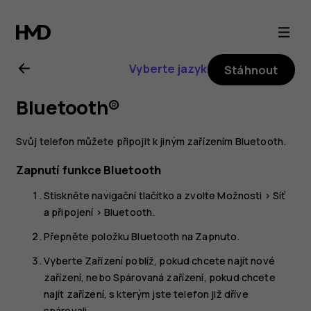
Uživatelská
příručka
Vyberte jazyk
Stáhnout
k telefonu
Bluetooth®
Nokia
Svůj telefon můžete připojit k jiným zařízením Bluetooth.
8110
Zapnutí funkce Bluetooth
4G
Stiskněte navigační tlačítko a zvolte
Možnosti
>
Síť
a připojení
>
Bluetooth
.
Přepněte položku
Bluetooth
na
Zapnuto
.
Vyberte
Zařízení poblíž
, pokud chcete najít nové
zařízení, nebo
Spárovaná zařízení
, pokud chcete
najít zařízení, s kterým jste telefon již dříve
spárovali.