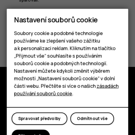
Nastavení souborů cookie
Soubory cookie a podobné technologie
používáme ke zlepšení vašeho zážitku
Pomohlo vám to?
a k personalizaci reklam. Kliknutím na tlačítko
Chytré telefony
„Přijmout vše“ souhlasíte s používáním
Ano
Ne
souborů cookie a podobných technologií.
Tlačítkové telefony
Nastavení můžete kdykoli změnit výběrem
možnosti „Nastavení souborů cookie“ v dolní
Tablety
části webu. Přečtěte si více o našich
zásadách
Prozkoumat
používání souborů cookie
.
O nás
Planet and people
Spravovat předvolby
Odmítnout vše
Podpora