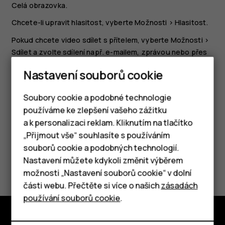
Celá obrazovka
.
Chcete-li upravit hlasitost, vyberte
Možnosti
>
Hlasitost
.
Pokud chcete video sdílet s přítelem, vyberte
Možnosti
>
Sdílet
a zvolte sdílení např. e-mailem, zprávou nebo přes
Bluetooth.
Nastavení souborů cookie
Tip:
Telefon nepodporuje všechny videosoubory.
Soubory cookie a podobné technologie
používáme ke zlepšení vašeho zážitku
a k personalizaci reklam. Kliknutím na tlačítko
Chytré telefony
„Přijmout vše“ souhlasíte s používáním
souborů cookie a podobných technologií.
Tlačítkové telefony
Pomohlo vám to?
Nastavení můžete kdykoli změnit výběrem
možnosti „Nastavení souborů cookie“ v dolní
Tablety
části webu. Přečtěte si více o našich
zásadách
Ano
Ne
používání souborů cookie
.