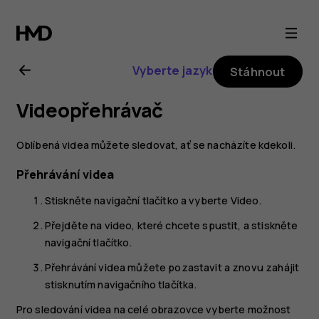
Uživatelská
příručka
Vyberte jazyk
Stáhnout
k telefonu
Videopřehrávač
Nokia
Oblíbená videa můžete sledovat, ať se nacházíte kdekoli.
8110
Přehrávání videa
4G
Stiskněte navigační tlačítko a vyberte
Video
.
Přejděte na video, které chcete spustit, a stiskněte
navigační tlačítko.
Přehrávání videa můžete pozastavit a znovu zahájit
stisknutím navigačního tlačítka.
Pro sledování videa na celé obrazovce vyberte možnost