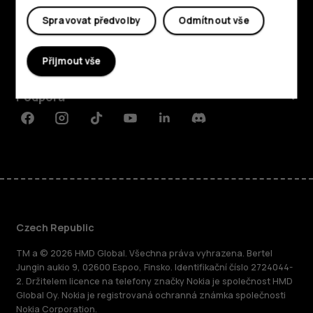
Prozkoumat
Spravovat předvolby
Odmítnout vše
O nás
Přijmout vše
Planet and people
Podpora
Facebook
Instagram
Tiktok
Youtube
Linkedin
Discord
Czech Republic
TM a © 2026 HMD Global. Všechna práva vyhrazena. Bertel
Jungin aukio 9, 02600 Espoo, Finsko. Identifikační číslo 2724044-
2. Držitelem licence na telefony značky Nokia je společnost HMD
Global Oy. Nokia je registrovaná ochranná známka společnosti
Nokia Corporation.