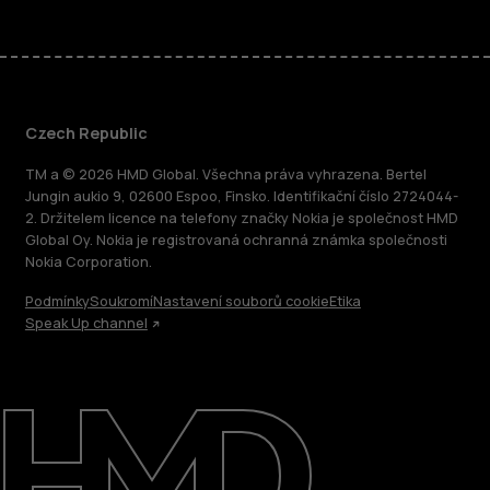
Czech Republic
TM a © 2026 HMD Global. Všechna práva vyhrazena. Bertel
Jungin aukio 9, 02600 Espoo, Finsko. Identifikační číslo 2724044-
2. Držitelem licence na telefony značky Nokia je společnost HMD
Global Oy. Nokia je registrovaná ochranná známka společnosti
Nokia Corporation.
Podmínky
Soukromí
Nastavení souborů cookie
Etika
Speak Up channel
O nás
Oprava, opětovné použití, recyklace
Podpora