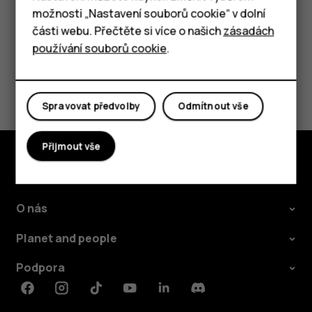
možnosti „Nastavení souborů cookie“ v dolní
Tablety
části webu. Přečtěte si více o našich
zásadách
používání souborů cookie
.
Pomohlo vám to?
Spravovat předvolby
Odmítnout vše
Ano
Ne
Přijmout vše
Prozkoumat
O nás
Planet and people
Podpora
Facebook
Instagram
Tiktok
Youtube
Linkedin
Discord