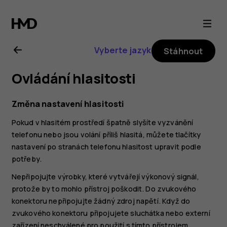
Uživatelská
příručka
Vyberte jazyk
Stáhnout
k telefonu
Ovládání hlasitosti
Nokia
Změna nastavení hlasitosti
C22
Pokud v hlasitém prostředí špatně slyšíte vyzvánění
telefonu nebo jsou volání příliš hlasitá, můžete tlačítky
nastavení po stranách telefonu hlasitost upravit podle
potřeby.
Nepřipojujte výrobky, které vytvářejí výkonový signál,
protože by to mohlo přístroj poškodit. Do zvukového
konektoru nepřipojujte žádný zdroj napětí. Když do
zvukového konektoru připojujete sluchátka nebo externí
zařízení neschválené pro použití s tímto přístrojem,