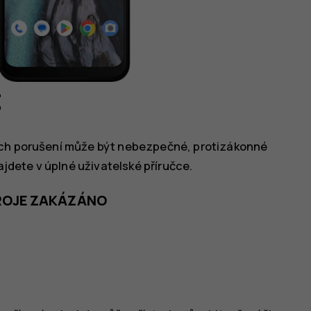
t
ich porušení může být nebezpečné, protizákonné
ajdete v úplné uživatelské příručce.
TROJE ZAKÁZÁNO