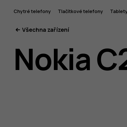
Uživatel
Chytré telefony
Tlačítkové telefony
Tablet
Všechna zařízení
příručka
Nokia C
k telefon
Nokia