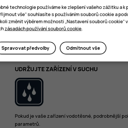
bné technologie používáme ke zlepšení vašeho zážitku a k p
„Přijmout vše“ souhlasíte s používáním souborů cookie a pod
oli změnit výběrem možnosti „Nastavení souborů cookie“ v 
ich
zásadách používání souborů cookie
.
Používejte pouze baterie, nabíječky a jiné příslu
Spravovat předvolby
Odmítnout vše
k použití s tímto přístrojem. Nepřipojujte nekompat
UDRŽUJTE ZAŘÍZENÍ V SUCHU
Pokud je vaše zařízení vodotěsné, podrobnější poky
parametrů.