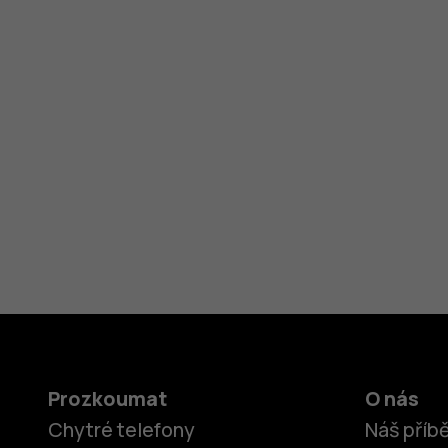
Prozkoumat
O nás
Chytré telefony
Náš příb