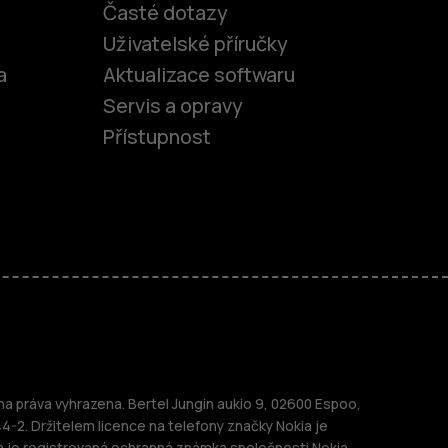
Časté dotazy
Uživatelské příručky
a
Aktualizace softwaru
Servis a opravy
Přístupnost
fony
 práva vyhrazena. Bertel Jungin aukio 9, 02600 Espoo,
44-2. Držitelem licence na telefony značky Nokia je
a je registrovaná ochranná známka společnosti Nokia