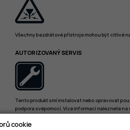
Všechny bezdrátové přístroje mohou být citlivé na 
AUTORIZOVANÝ SERVIS
Tento produkt smí instalovat nebo opravovat pouz
podpora svépomocí. Více informací naleznete na
orů cookie
BATERIE, NABÍJEČKY A JINÉ PŘÍSLUŠENS