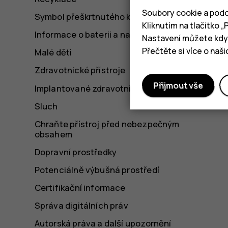
Soubory cookie a podo
Symbol přeškrtnutého kontejneru
Kliknutím na tlačítko 
Informace o baterii a nabíječce
Nastavení můžete kdyk
Přečtěte si více o naš
Malé děti
Zdravotnické přístroje
Přijmout vše
Implantované zdravotnické přístroje
Sluch
Chraňte přístroj před nebezpečným
obsahem
Dopravní prostředky
Potenciálně výbušná prostředí
Certifikační informace
Správa digitálních práv
Autorská práva a další upozornění