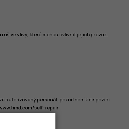
rušivé vlivy, které mohou ovlivnit jejich provoz.
e autorizovaný personál, pokud není k dispozici
 www.hmd.com/self-repair.
TVÍ