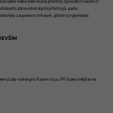
zařízení nebo kde může přístroj způsobit rušení či
lízkosti zdravotnických přístrojů, paliv,
střely za pomoci trhavin, přístroj vypínejte.
.
DEVŠÍM
 jízdy volné pro řízení vozu. Při řízení mějte na