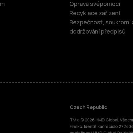
om
Oprava svépomocí
Recyklace zařízení
Bezpečnost, soukromí 
dodržování předpisů
Chytré tele
Czech Republic
TM a © 2026 HMD Global. Všechna
Finsko. Identifikační číslo 27240
společnost HMD Global Oy. Noki