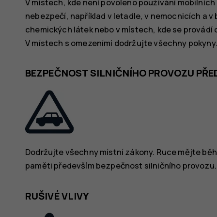
V místech, kde není povoleno používání mobilních 
nebezpečí, například v letadle, v nemocnicích a v b
chemických látek nebo v místech, kde se provádí od
V místech s omezeními dodržujte všechny pokyny
BEZPEČNOST SILNIČNÍHO PROVOZU PŘE
Dodržujte všechny místní zákony. Ruce mějte během
paměti především bezpečnost silničního provozu.
RUŠIVÉ VLIVY