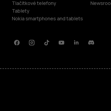
Tlačítkové telefony
Newsro
Tablety
Nokia smartphones and tablets
Facebook
Instagram
Tiktok
Youtube
Linkedin
Discord
O nás