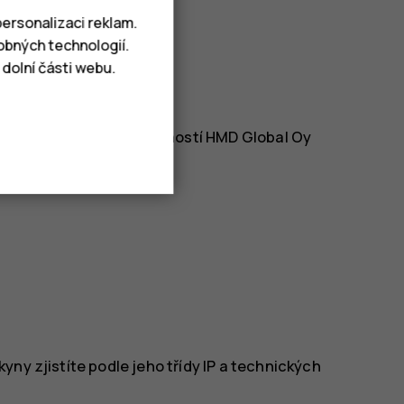
ersonalizaci reklam.
obných technologií.
dolní části webu.
šenství schválené společností HMD Global Oy
ibilní výrobky.
ny zjistíte podle jeho třídy IP a technických