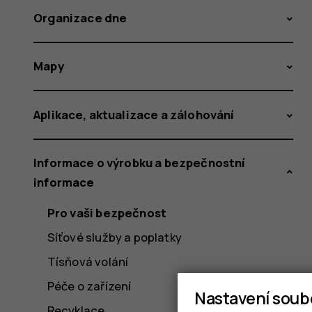
Organizace dne
Mapy
Aplikace, aktualizace a zálohování
Informace o výrobku a bezpečnostní
informace
Pro vaši bezpečnost
Síťové služby a poplatky
Tísňová volání
Péče o zařízení
Nastavení soub
Recyklace