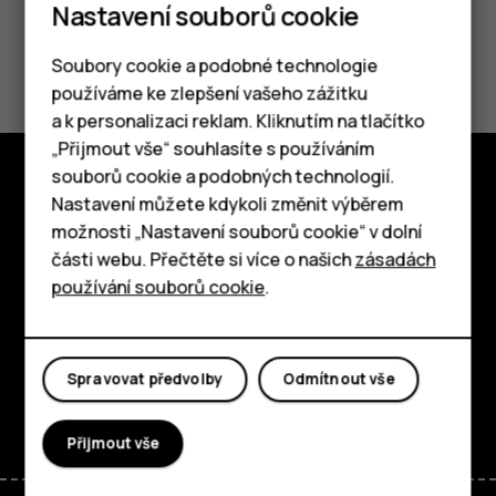
Nastavení souborů cookie
Pomohlo vám to?
Soubory cookie a podobné technologie
používáme ke zlepšení vašeho zážitku
Ano
Ne
a k personalizaci reklam. Kliknutím na tlačítko
Chytré telefony
„Přijmout vše“ souhlasíte s používáním
souborů cookie a podobných technologií.
Tlačítkové telefony
Nastavení můžete kdykoli změnit výběrem
Prozkoumat
možnosti „Nastavení souborů cookie“ v dolní
Tablety
O nás
části webu. Přečtěte si více o našich
zásadách
používání souborů cookie
.
Planet and people
Podpora
Spravovat předvolby
Odmítnout vše
Facebook
Instagram
Tiktok
Youtube
Linkedin
Discord
Přijmout vše