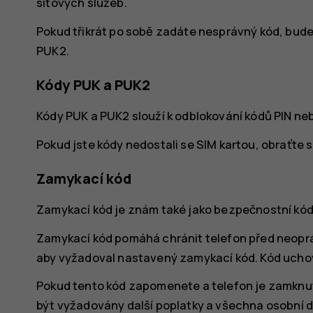
síťových služeb.
Pokud třikrát po sobě zadáte nesprávný kód, bu
PUK2.
Kódy PUK a PUK2
Kódy PUK a PUK2 slouží k odblokování kódů PIN neb
Pokud jste kódy nedostali se SIM kartou, obraťte 
Zamykací kód
Zamykací kód je znám také jako bezpečnostní kód
Zamykací kód pomáhá chránit telefon před neopr
aby vyžadoval nastavený zamykací kód. Kód uchove
Pokud tento kód zapomenete a telefon je zamknut
být vyžadovány další poplatky a všechna osobní d