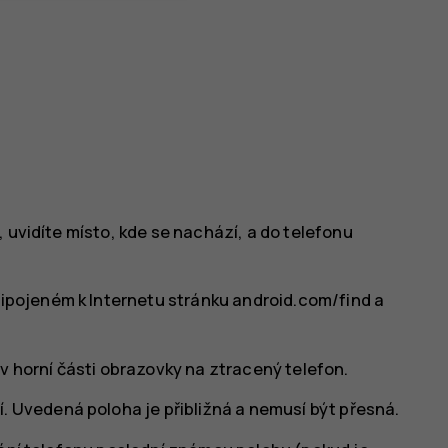
 uvidíte místo, kde se nachází, a do telefonu
řipojeném k Internetu stránku android.com/find a
v horní části obrazovky na ztracený telefon.
. Uvedená poloha je přibližná a nemusí být přesná.