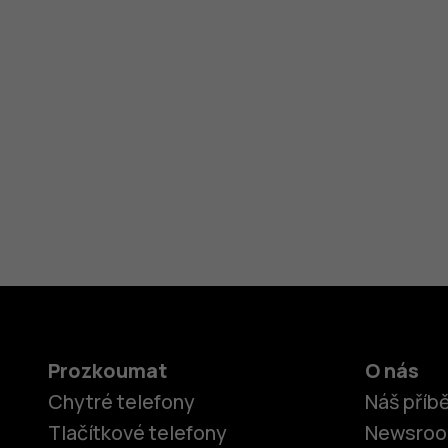
Prozkoumat
O nás
Chytré telefony
Náš příb
Tlačítkové telefony
Newsro