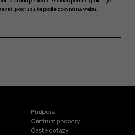
dání telefonu poslední známou polohu (pokud je
ymazat, postupujte podle pokynů na webu.
Podpora
Centrum podpory
Časté dotazy