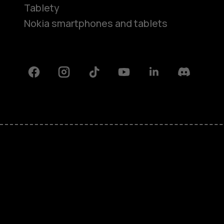
Tablety
Nokia smartphones and tablets
Facebook
Instagram
Tiktok
Youtube
Linkedin
Discord
O nás
Oprava, opětovné použití, recykla