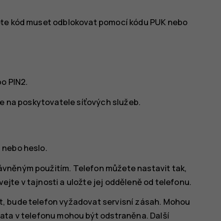
dete kód muset odblokovat pomocí kódu PUK nebo
o PIN2.
se na poskytovatele síťových služeb.
 nebo heslo.
ávněným použitím. Telefon můžete nastavit tak,
jte v tajnosti a uložte jej odděleně od telefonu.
, bude telefon vyžadovat servisní zásah. Mohou
ata v telefonu mohou být odstraněna. Další