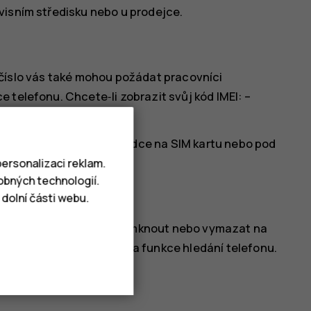
visním středisku nebo u prodejce.
oto číslo vás také mohou požádat pracovníci
 telefonu. Chcete‑li zobrazit svůj kód IMEI: –
í balení
 najít například na přihrádce na SIM kartu nebo pod
matelný.
ersonalizaci reklam.
obných technologií.
dolní části webu.
atíte, můžete ho najít, zamknout nebo vymazat na
e výchozím stavu zapnuta funkce hledání telefonu.
efon: