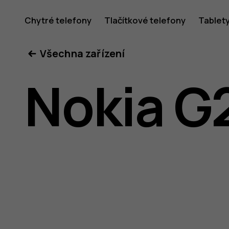
Uživatel
Chytré telefony
Tlačítkové telefony
Tablet
Všechna zařízení
příručka
Nokia G
k telefon
Nokia