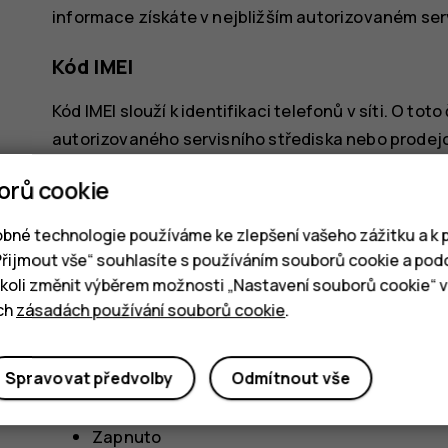
informace získáte v nejbližším autorizovaném ser
Kód IMEI
Kód IMEI slouží k identifikaci telefonů v síti. O t
autorizovaného servisního střediska nebo prodejce
vytočte kód *#06# – zkontrolujte původní prodejn
orů cookie
Pokud je kód IMEI natištěn na telefonu, můžete ho
zadním krytem, pokud má telefon tento kryt odní
bné technologie používáme ke zlepšení vašeho zážitku a k p
„Přijmout vše“ souhlasíte s používáním souborů cookie a pod
Nalezení nebo zamknutí telefonu
oli změnit výběrem možnosti „Nastavení souborů cookie“ v 
ich
zásadách používání souborů cookie
.
Pokud jste přihlášeni k účtu Google a telefon ztr
dálku. U telefonů s přiřazeným účtem Google je v
Spravovat předvolby
Odmítnout vše
Chcete‑li použít funkci hledání telefonu, musí tel
Zapnuto