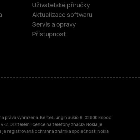
Uživatelské příručky
a
Aktualizace softwaru
Servis a opravy
Přístupnost
fony
 práva vyhrazena. Bertel Jungin aukio 9, 02600 Espoo,
telefony
44-2. Držitelem licence na telefony značky Nokia je
a je registrovaná ochranná známka společnosti Nokia