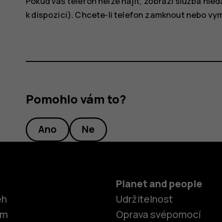
Pokud váš telefon nelze najít, zobrazí služba hle
k dispozici). Chcete‑li telefon zamknout nebo v
Pomohlo vám to?
Ano
Ne
Planet and people
ěh
Udržitelnost
om
Oprava svépomocí