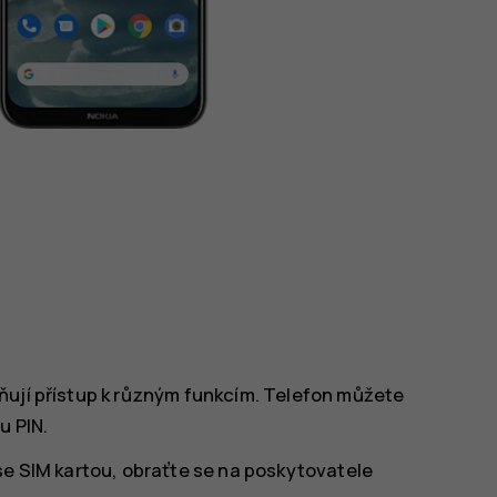
ňují přístup k různým funkcím. Telefon můžete
u PIN.
se SIM kartou, obraťte se na poskytovatele