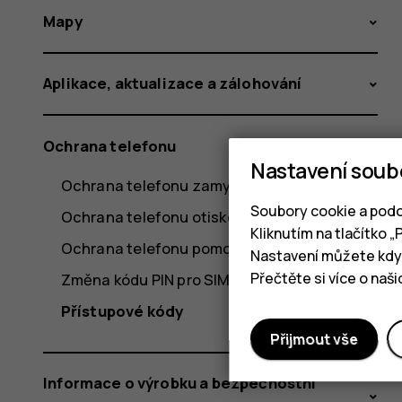
Mapy
Aplikace, aktualizace a zálohování
Ochrana telefonu
Nastavení soub
Ochrana telefonu zamykáním obrazovky
Soubory cookie a podo
Ochrana telefonu otiskem prstu
Kliknutím na tlačítko 
Ochrana telefonu pomocí obličeje
Nastavení můžete kdyk
Přečtěte si více o naš
Změna kódu PIN pro SIM kartu
Přístupové kódy
Přijmout vše
Informace o výrobku a bezpečnostní