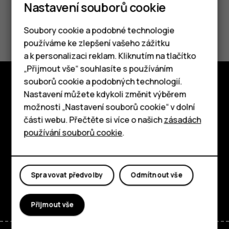
Nastavení souborů cookie
Pomohlo vám to?
Soubory cookie a podobné technologie
používáme ke zlepšení vašeho zážitku
Ano
Ne
a k personalizaci reklam. Kliknutím na tlačítko
Chytré telefony
„Přijmout vše“ souhlasíte s používáním
souborů cookie a podobných technologií.
Tlačítkové telefony
Nastavení můžete kdykoli změnit výběrem
Prozkoumat
možnosti „Nastavení souborů cookie“ v dolní
Tablety
O nás
části webu. Přečtěte si více o našich
zásadách
používání souborů cookie
.
Planet and people
Podpora
Spravovat předvolby
Odmítnout vše
Facebook
Instagram
Tiktok
Youtube
Linkedin
Discord
Přijmout vše