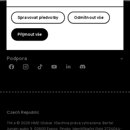
Spravovat předvolby
Odmítnout vše
Prozkoumat
O nás
Přijmout vše
Planet and people
Podpora
Facebook
Instagram
Tiktok
Youtube
Linkedin
Discord
Czech Republic
TM a © 2026 HMD Global. Všechna práva vyhrazena. Bertel
Jungin aukio 9, 02600 Espoo, Finsko. Identifikační číslo 2724044-