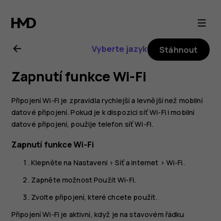
Uživatelská
příručka
Vyberte jazyk
Stáhnout
k telefonu
Zapnutí funkce Wi-Fi
Nokia
Připojení Wi-Fi je zpravidla rychlejší a levnější než mobilní
G21
datové připojení. Pokud je k dispozici síť Wi-Fi i mobilní
datové připojení, použije telefon síť Wi-Fi.
Zapnutí funkce Wi-Fi
Klepněte na
Nastavení
>
Síť a internet
>
Wi-Fi
.
Zapněte možnost
Použít Wi-Fi
.
Zvolte připojení, které chcete použít.
Připojení Wi-Fi je aktivní, když je na stavovém řádku