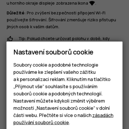
u horního okraje displeje zobrazena ikona
.
network_wifi
Důležité
: Pro zvýšení bezpečnosti připojení Wi-Fi
používejte šifrování. Šifrování zmenšuje riziko přístupu
jiných osob k vašim datům.
Tip: Pokud chcete určovat polohu v době, kdy
nejsou k dispozici signály satelitního systému,
Nastavení souborů cookie
například v budovách nebo mezi vysokými
budovami, můžete pro lepší přesnost určování
Soubory cookie a podobné technologie
polohy zapnout síť Wi-Fi.
používáme ke zlepšení vašeho zážitku
a k personalizaci reklam. Kliknutím na tlačítko
Chytré telefony
„Přijmout vše“ souhlasíte s používáním
souborů cookie a podobných technologií.
Tlačítkové telefony
Nastavení můžete kdykoli změnit výběrem
možnosti „Nastavení souborů cookie“ v dolní
Tablety
Pomohlo vám to?
části webu. Přečtěte si více o našich
zásadách
používání souborů cookie
.
Ano
Ne