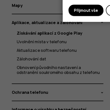
Mapy
Přijmout vše
Aplikace, aktualizace a zálohování
Získávání aplikací z Google Play
Uvolnění místa v telefonu
Aktualizace softwaru telefonu
Zálohování dat
Obnovení původního nastavení a
odstranění soukromého obsahu z telefonu
Ochrana telefonu
Informace o výrobku a bezpečnostní