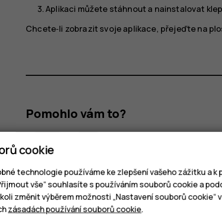
Aplikaci můžete stáhnout a nainstalovat kl
Chcete‑li zobrazit svoje aplikace, přejeďte na plo
Pomohlo vám to?
Ano
Ne
orů cookie
bné technologie používáme ke zlepšení vašeho zážitku a k p
„Přijmout vše“ souhlasíte s používáním souborů cookie a pod
oli změnit výběrem možnosti „Nastavení souborů cookie“ v 
ich
zásadách používání souborů cookie
.