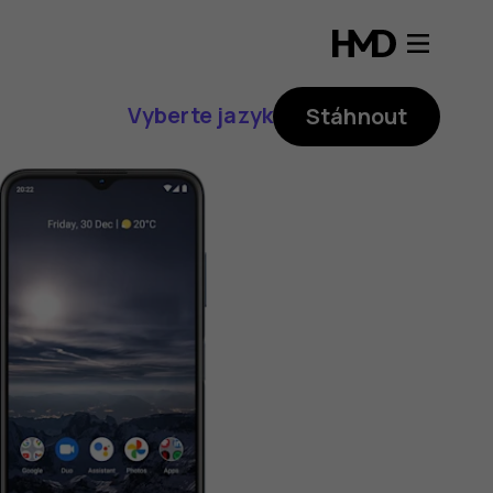
Vyberte jazyk
Stáhnout