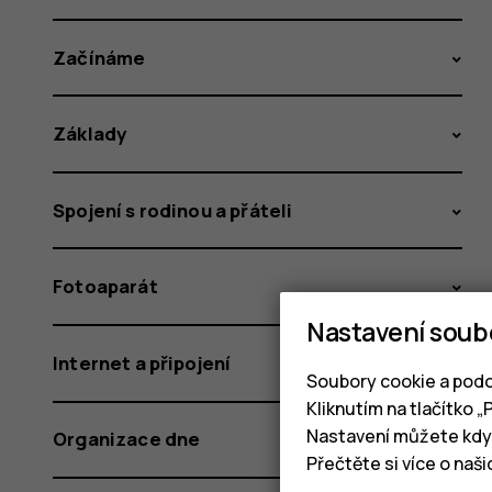
Začínáme
Základy
Spojení s rodinou a přáteli
Fotoaparát
Nastavení soub
Internet a připojení
Soubory cookie a podo
Kliknutím na tlačítko 
Nastavení můžete kdyk
Organizace dne
Přečtěte si více o naš