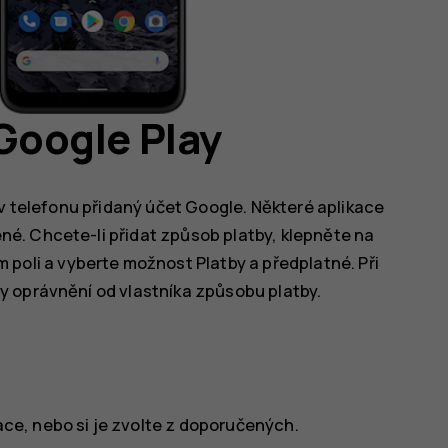
 Google Play
 v telefonu přidaný účet Google. Některé aplikace
é. Chcete-li přidat způsob platby, klepněte na
m poli a vyberte možnost
Platby a předplatné
. Při
 oprávnění od vlastníka způsobu platby.
ace, nebo si je zvolte z doporučených.