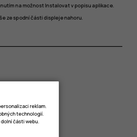
epnutím na možnost
Instalovat
v popisu aplikace.
še ze spodní části displeje nahoru.
ersonalizaci reklam.
obných technologií.
dolní části webu.