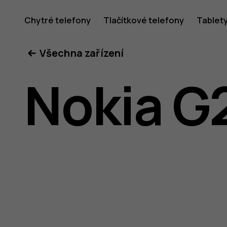
Uživatel
Chytré telefony
Tlačítkové telefony
Tablet
Všechna zařízení
příručka
Nokia G
k telefon
Nokia