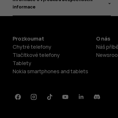
informace
Prozkoumat
O nás
Chytré telefony
Náš příb
Tlačítkové telefony
Newsro
Tablety
Nokia smartphones and tablets
Facebook
Instagram
Tiktok
Youtube
Linkedin
Discord