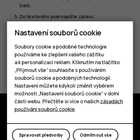
Další
.
Do textového pole napište zprávu.
Klepněte na
.
send
Nastavení souborů cookie
Soubory cookie a podobné technologie
používáme ke zlepšení vašeho zážitku
a k personalizaci reklam. Kliknutím na tlačítko
Chytré telefony
„Přijmout vše“ souhlasíte s používáním
Pomohlo vám to?
souborů cookie a podobných technologií.
Tlačítkové telefony
Nastavení můžete kdykoli změnit výběrem
Ano
Ne
možnosti „Nastavení souborů cookie“ v dolní
Tablety
části webu. Přečtěte si více o našich
zásadách
používání souborů cookie
.
Prozkoumat
O nás
Spravovat předvolby
Odmítnout vše