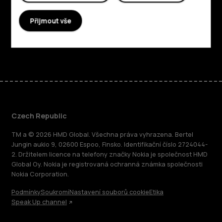
Planet and people
Přijmout vše
Podpora
Facebook
Instagram
Tiktok
Youtube
Linkedin
Discord
Czech Republic
TM a © 2026 HMD Global. Všechna práva vyhrazena. Bertel
Jungin aukio 9, 02600 Espoo, Finsko. Identifikační číslo 2724044-
2. Držitelem licence na telefony značky Nokia je společnost HMD
Global Oy. Nokia je registrovaná ochranná známka společnosti
Nokia Corporation.
Podmínky
Soukromí
Nastavení souborů cookie
Etika
Speak Up channel