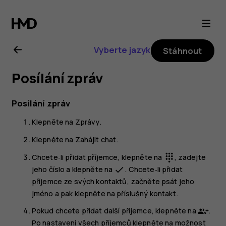
Uživatelská
příručka
Vyberte jazyk
Stáhnout
k telefonu
Posílání zpráv
Nokia
Posílání zpráv
G21
Klepněte na
Zprávy
.
Klepněte na
Zahájit chat
.
Chcete‑li přidat příjemce, klepněte na
, zadejte
dialpad
jeho číslo a klepněte na
. Chcete‑li přidat
done
příjemce ze svých kontaktů, začněte psát jeho
jméno a pak klepněte na příslušný kontakt.
Pokud chcete přidat další příjemce, klepněte na
.
Po nastavení všech příjemců klepněte na možnost