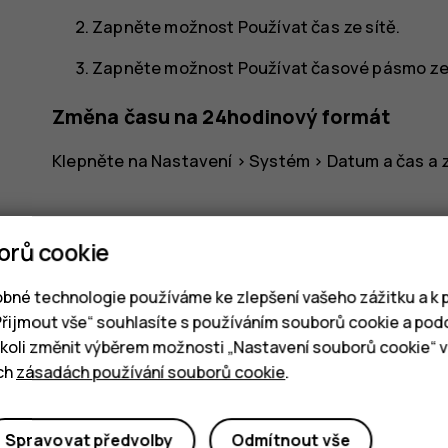
Zapněte možnost
Používat čas ze sítě
.
Zapněte možnost
Používat časové pásmo ze
Změna času na 24hodinový formát
Klepněte na
Nastavení
>
Systém
>
Datum a čas
a 
orů cookie
bné technologie používáme ke zlepšení vašeho zážitku a k p
„Přijmout vše“ souhlasíte s používáním souborů cookie a pod
Pomohlo vám to?
oli změnit výběrem možnosti „Nastavení souborů cookie“ v 
ich
zásadách používání souborů cookie
.
Ano
Ne
Spravovat předvolby
Odmítnout vše