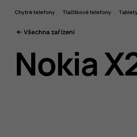
Uživatel
Chytré telefony
Tlačítkové telefony
Tablet
Všechna zařízení
příručka
Nokia X
k telefon
Nokia