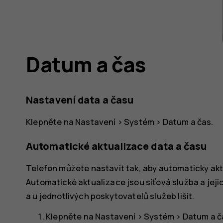
Datum a čas
Nastavení data a času
Klepněte na
Nastavení
>
Systém
>
Datum a čas
.
Automatické aktualizace data a času
Telefon můžete nastavit tak, aby automaticky ak
Automatické aktualizace jsou síťová služba a jej
a u jednotlivých poskytovatelů služeb lišit.
Klepněte na
Nastavení
>
Systém
>
Datum a č