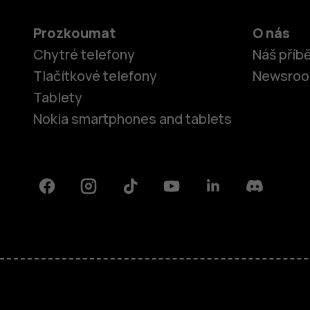
Prozkoumat
O nás
Chytré telefony
Náš příb
Tlačítkové telefony
Newsro
Tablety
Nokia smartphones and tablets
Facebook
Instagram
Tiktok
Youtube
Linkedin
Discord