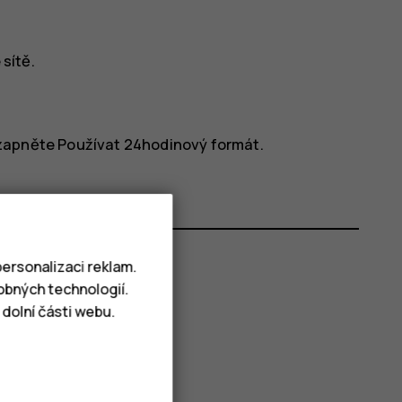
 sítě
.
zapněte
Používat 24hodinový formát
.
ersonalizaci reklam.
obných technologií.
dolní části webu.