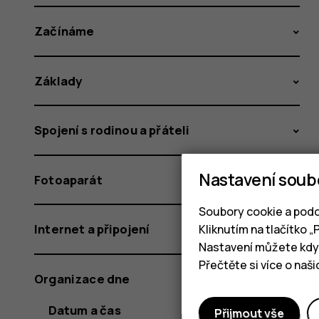
Začínáme
Základy
Spojení s rodinou a přáteli
Nastavení soub
Fotoaparát
Soubory cookie a podo
Internet a připojení
Kliknutím na tlačítko 
Nastavení můžete kdyk
Přečtěte si více o naš
Organizace dne
Datum a čas
Přijmout vše