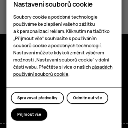
Nastavení souborů cookie
Pomohlo vám to?
Soubory cookie a podobné technologie
používáme ke zlepšení vašeho zážitku
Ano
Ne
a k personalizaci reklam. Kliknutím na tlačítko
Chytré telefony
„Přijmout vše“ souhlasíte s používáním
souborů cookie a podobných technologií.
Tlačítkové telefony
Nastavení můžete kdykoli změnit výběrem
Prozkoumat
možnosti „Nastavení souborů cookie“ v dolní
Tablety
O nás
části webu. Přečtěte si více o našich
zásadách
používání souborů cookie
.
Planet and people
Podpora
Spravovat předvolby
Odmítnout vše
Facebook
Instagram
Tiktok
Youtube
Linkedin
Discord
Přijmout vše