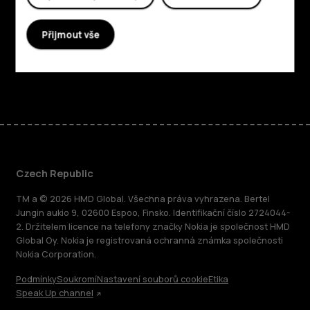
Planet and people
Přijmout vše
Podpora
Facebook
Instagram
Tiktok
Youtube
Linkedin
Discord
Czech Republic
TM a © 2026 HMD Global. Všechna práva vyhrazena. Bertel
Jungin aukio 9, 02600 Espoo, Finsko. Identifikační číslo 2724044-
2. Držitelem licence na telefony značky Nokia je společnost HMD
Global Oy. Nokia je registrovaná ochranná známka společnosti
Nokia Corporation.
Podmínky
Soukromí
Nastavení souborů cookie
Etika
Speak Up channel