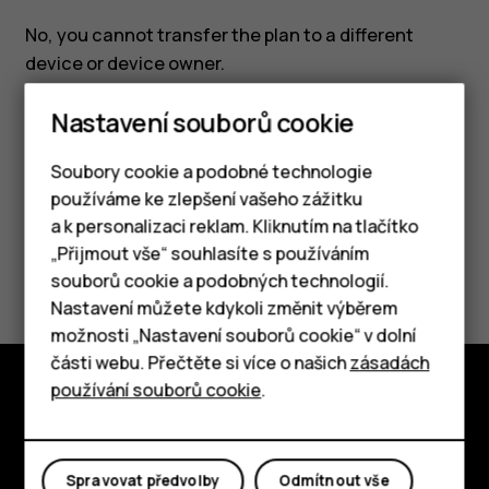
No, you cannot transfer the plan to a different
device or device owner.
Nastavení souborů cookie
Soubory cookie a podobné technologie
používáme ke zlepšení vašeho zážitku
Pomohlo vám to?
a k personalizaci reklam. Kliknutím na tlačítko
Chytré telefony
„Přijmout vše“ souhlasíte s používáním
Ano
Ne
souborů cookie a podobných technologií.
Tlačítkové telefony
Nastavení můžete kdykoli změnit výběrem
možnosti „Nastavení souborů cookie“ v dolní
Tablety
části webu. Přečtěte si více o našich
zásadách
používání souborů cookie
.
Prozkoumat
O nás
Spravovat předvolby
Odmítnout vše