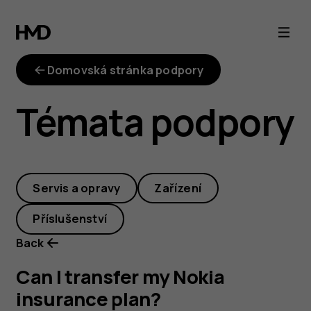
Can
I
Domovská stránka podpory
transfer
Témata podpory
my
Nokia
Servis a opravy
Zařízení
insurance
Příslušenství
plan?
Back
Can I transfer my Nokia
insurance plan?