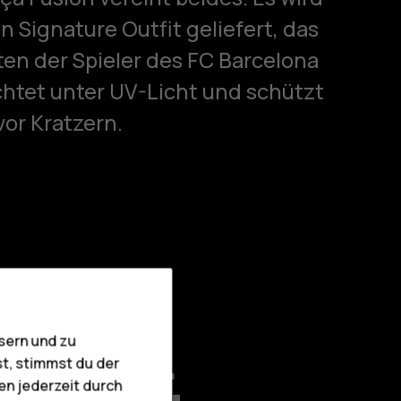
 Signature Outfit geliefert, das
ten der Spieler des FC Barcelona
uchtet unter UV-Licht und schützt
or Kratzern.
sern und zu
mplayer,
st, stimmst du der
en jederzeit durch