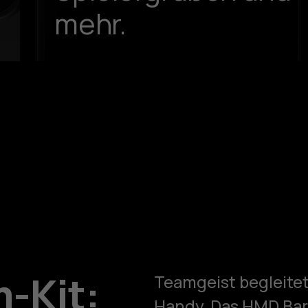
mehr.
m-Kit:
Teamgeist begleitet 
Handy. Das HMD Barç