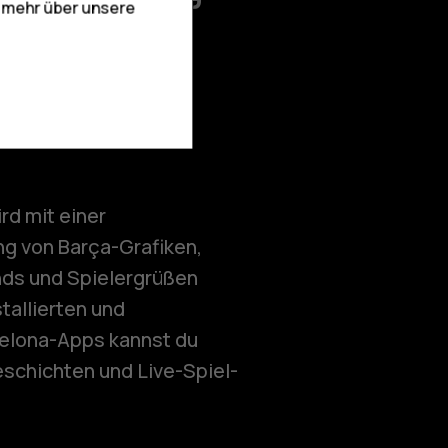
e mehr über unsere
nd
rd mit einer
ng von Barça-Grafiken,
s und Spielergrüßen
stallierten und
celona-Apps kannst du
Geschichten und Live-Spiel-