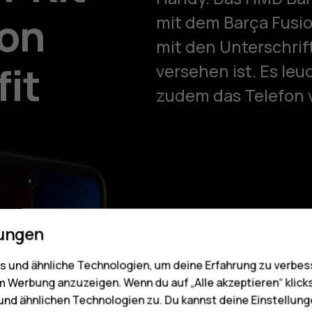
ion
mit dem Barça Fusion
mit den Unterschrif
fit
versehen ist. Es le
zudem das Telefon v
lungen
SOFTWARE
 und ähnliche Technologien, um deine Erfahrung zu verbes
Ein Tea
m Werbung anzuzeigen. Wenn du auf „Alle akzeptieren“ klick
nd ähnlichen Technologien zu. Du kannst deine Einstellung