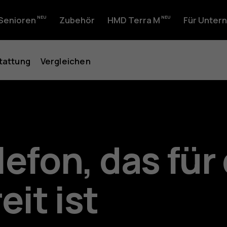
 Senioren
Zubehör
HMD Terra M
Für Unter
tattung
Vergleichen
efon, das für
eit ist