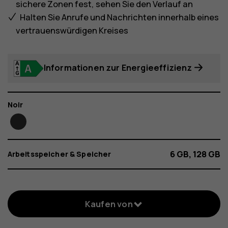
sichere Zonen fest, sehen Sie den Verlauf an
Halten Sie Anrufe und Nachrichten innerhalb eines
vertrauenswürdigen Kreises
Informationen zur Energieeffizienz
Farbe
Noir
6 GB, 128 GB
Arbeitsspeicher & Speicher
Kaufen von