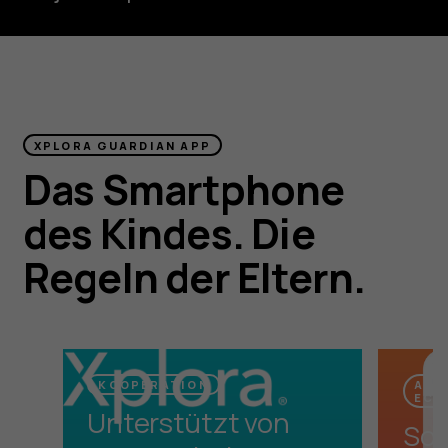
XPLORA GUARDIAN APP
Das Smartphone
des Kindes. Die
Regeln der Eltern.
KOOPERATION
APP
ECH
Unterstützt von
Sof