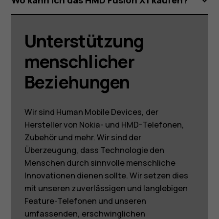
Wo kann ich das HMD Fusion X1 kaufen?
Unterstützung
menschlicher
Beziehungen
Wir sind Human Mobile Devices, der
Hersteller von Nokia- und HMD-Telefonen,
Über
Zubehör und mehr. Wir sind der
Blog
Überzeugung, dass Technologie den
Reparieren, wiederverwenden, recyceln
Menschen durch sinnvolle menschliche
Nachhaltigkeit
Innovationen dienen sollte. Wir setzen dies
Support
mit unseren zuverlässigen und langlebigen
Deutschland
Feature-Telefonen und unseren
umfassenden, erschwinglichen