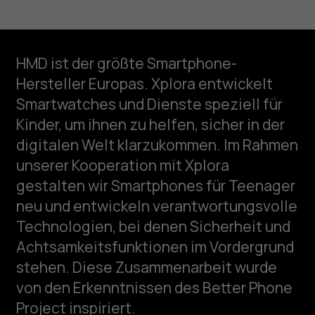
HMD ist der größte Smartphone-
HMD Fusion X1
Hersteller Europas. Xplora entwickelt
Smartwatches und Dienste speziell für
Kinder, um ihnen zu helfen, sicher in der
Ein Smartphone, dem Eltern vertrauen
digitalen Welt klarzukommen. Im Rahmen
können
unserer Kooperation mit Xplora
gestalten wir Smartphones für Teenager
Video ansehen
neu und entwickeln verantwortungsvolle
Technologien, bei denen Sicherheit und
Achtsamkeitsfunktionen im Vordergrund
stehen. Diese Zusammenarbeit wurde
von den Erkenntnissen des Better Phone
Project inspiriert.