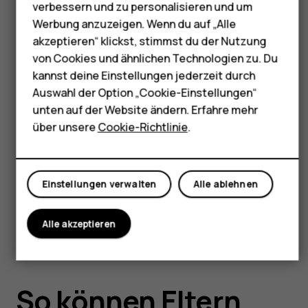
Die integrierten Sicherheitsfunktionen von
Tablets
verbessern und zu personalisieren und um
Xplora machen es Eltern einfacher, ihren
Werbung anzuzeigen. Wenn du auf „Alle
Shop
Teenagern die gewünschte Freiheit zu
akzeptieren“ klickst, stimmst du der Nutzung
gewähren und gleichzeitig gesunde digitale
von Cookies und ähnlichen Technologien zu. Du
Gewohnheiten zu fördern. Im Gegensatz zu
Mein Konto
kannst deine Einstellungen jederzeit durch
einfachen Standortfreigabe-Apps bietet
Auswahl der Option „Cookie-Einstellungen“
Xplora ein umfassendes
unten auf der Website ändern. Erfahre mehr
Kindersicherungsangebot, um das
über unsere
Cookie-Richtlinie
.
Wohlbefinden der Kinder zu schützen –
verwaltet vom Elterntelefon aus über ein
spezielles Abonnement.
Einstellungen verwalten
Alle ablehnen
Alle akzeptieren
So können Eltern