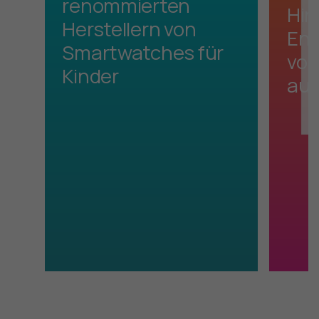
renommierten
Hin
Herstellern von
Ent
Smartwatches für
vom
Kinder
au