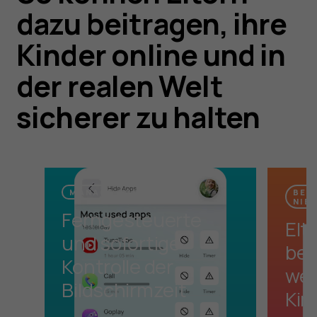
dazu beitragen, ihre
Kinder online und in
der realen Welt
sicherer zu halten
MANAGE SCREEN TIME
BEN
NIE
Ferngesteuerte
Elt
und sofortige
ben
Kontrolle der
wen
Bildschirmzeit
Kin