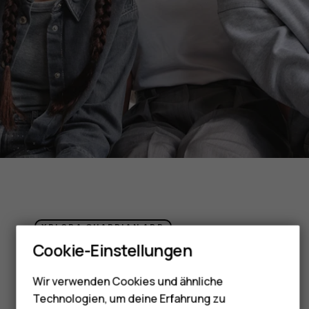
Smartphones
Feature Phones
Telefone für Senioren
Zubehör
XPLORA GUARDIAN APP
Cookie-Einstellungen
Freiheit für Kinder.
HMD Terra M
Seelenfrieden für Eltern.
Wir verwenden Cookies und ähnliche
Für Unternehmen
Technologien, um deine Erfahrung zu