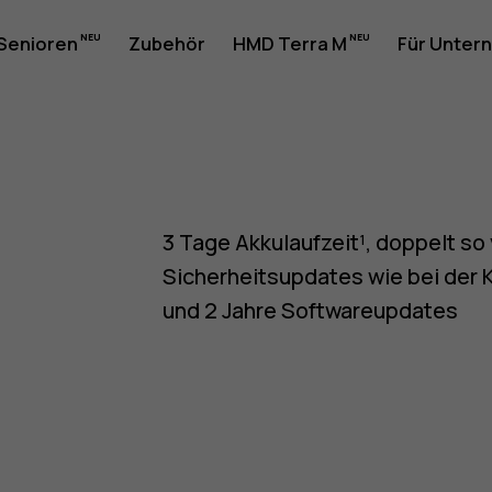
 Senioren
Zubehör
HMD Terra M
Für Unter
one
3 Tage Akkulaufzeit¹, doppelt so 
Sicherheitsupdates wie bei der 
und 2 Jahre Softwareupdates