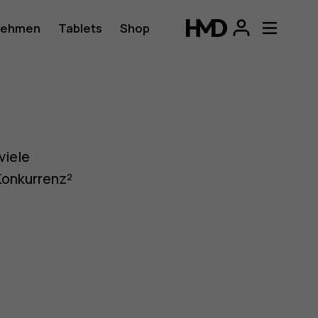
nehmen
Tablets
Shop
viele
Konkurrenz²