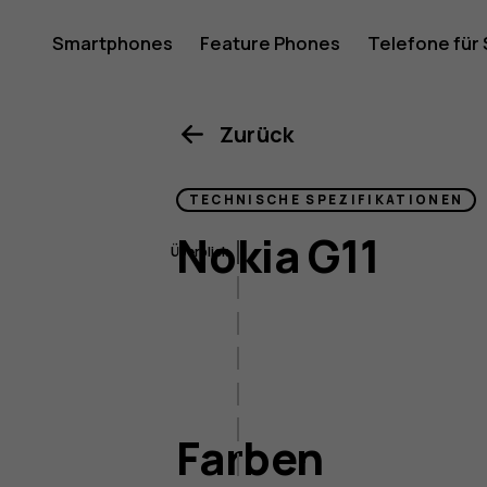
Nokia
Smartphones
Feature Phones
Telefone für
Mein Konto
G11
Zurück
TECHNISCHE SPEZIFIKATIONEN
Smartph
Nokia G11
Überblick
Farben
Größe & Gewicht
Display
Bildverarbeitung
Konnektivität
Farben
Akku und Laden