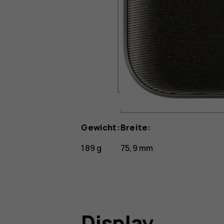
Gewicht:
Breite:
189 g
75,9 mm
Display