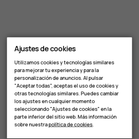
Smartphones
Ajustes de cookies
Teléfonos de gama
Utilizamos cookies y tecnologías similares
media
para mejorar tu experiencia y para la
personalización de anuncios. Al pulsar
Teléfonos para
"Aceptar todas", aceptas el uso de cookies y
personas mayores
otras tecnologías similares. Puedes cambiar
los ajustes en cualquier momento
HMD Terra M
seleccionando "Ajustes de cookies" en la
parte inferior del sitio web. Más información
Comprar
sobre nuestra
política de cookies
.
Mi cuenta