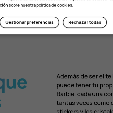
ación sobre nuestra
política de cookies
.
Gestionar preferencias
Rechazar todas
 que
Además de ser el te
puede tener tu propi
s
Barbie, cada una co
tantas veces como q
stickers y los crista