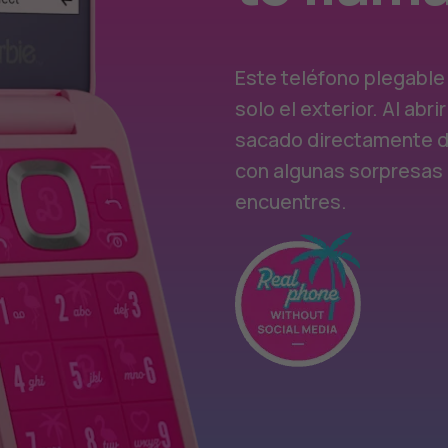
Este teléfono plegable 
solo el exterior. Al abri
sacado directamente 
con algunas sorpresas 
encuentres.