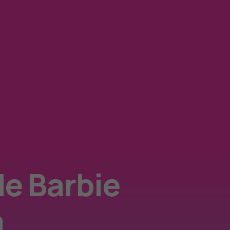
de Barbie
a