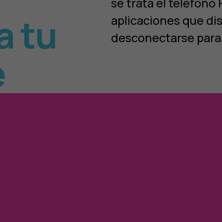
se trata el teléfono
a tu
aplicaciones que di
desconectarse para
e