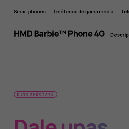
HMD
Smartphones
Teléfonos de gama media
Tel
Mi cuenta
Barbie™
HMD Barbie™ Phone 4G
Descrip
Phone
-
DESCONÉCTATE
Dale unas