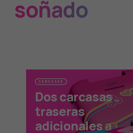
soñado
CARCASAS
Dos carcasas
traseras
adicionales
a