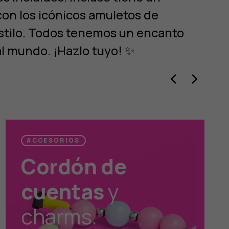
on los icónicos amuletos de
estilo. Todos tenemos un encanto
al mundo. ¡Hazlo tuyo! ✨
ACCESORIOS
Cordón de
cuentas
y
charms.