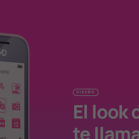
DISEÑO
El look 
te llam