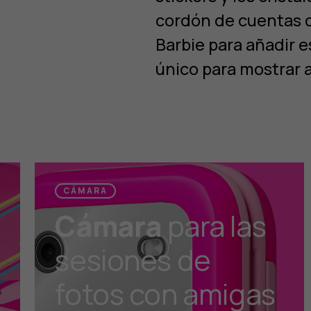
cordón de cuentas c
Barbie para añadir 
único para mostrar 
CÁMARA
Cámara
para las
sesiones de
fotos con amigas