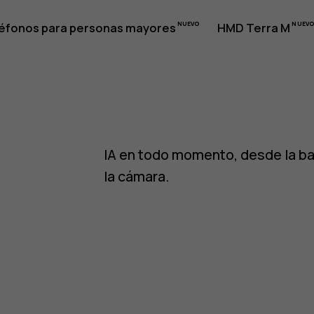
caciones
éfonos para personas mayores
HMD Terra M
IA en todo momento, desde la ba
la cámara.