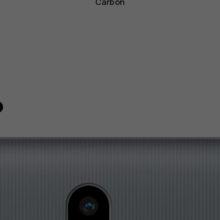
Carbón
o