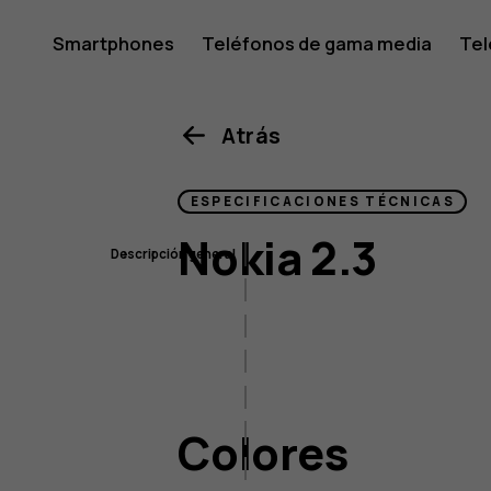
Especifi
Smartphones
Teléfonos de gama media
Tel
Mi cuenta
de
Atrás
ESPECIFICACIONES TÉCNICAS
Nokia
Nokia 2.3
Descripción general
Colores
Tamaño y peso
2.3
Pantalla
Imagen
Colores
Conectividad
Batería y carga