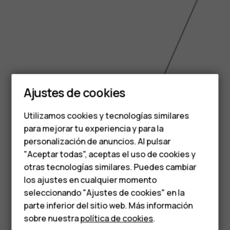
Smartphones
Ajustes de cookies
Teléfonos de gama
Utilizamos cookies y tecnologías similares
media
para mejorar tu experiencia y para la
personalización de anuncios. Al pulsar
Teléfonos para
"Aceptar todas", aceptas el uso de cookies y
personas mayores
otras tecnologías similares. Puedes cambiar
los ajustes en cualquier momento
6.517 inch
HMD Terra M
seleccionando "Ajustes de cookies" en la
parte inferior del sitio web. Más información
Comprar
sobre nuestra
política de cookies
.