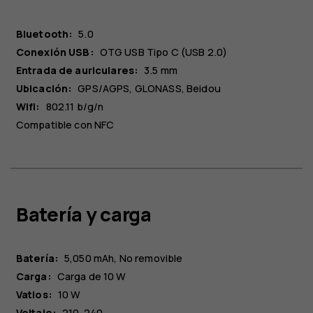
Bluetooth:
5.0
Conexión USB:
OTG USB Tipo C (USB 2.0)
Entrada de auriculares:
3.5 mm
Ubicación:
GPS/AGPS, GLONASS, Beidou
Wifi:
802.11 b/g/n
Compatible con NFC
Batería y carga
Batería:
5,050 mAh
No removible
Carga:
Carga de 10 W
Vatios:
10 W
Voltaje:
210-240