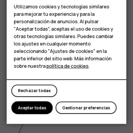
Teléfonos de gama
Utilizamos cookies y tecnologías similares
media
para mejorar tu experiencia y para la
personalización de anuncios. Al pulsar
6.5 inch
Teléfonos para
"Aceptar todas", aceptas el uso de cookies y
personas mayores
otras tecnologías similares. Puedes cambiar
los ajustes en cualquier momento
HMD Terra M
seleccionando "Ajustes de cookies" en la
parte inferior del sitio web. Más información
Comprar
sobre nuestra
política de cookies
.
Mi cuenta
Rechazar todas
Aceptar todas
Gestionar preferencias