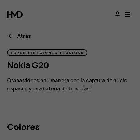
Especificaciones
del
Nokia
Atrás
G20
ESPECIFICACIONES TÉCNICAS
Nokia G20
Graba videos a tu manera con la captura de audio
espacial y una batería de tres días¹.
Colores