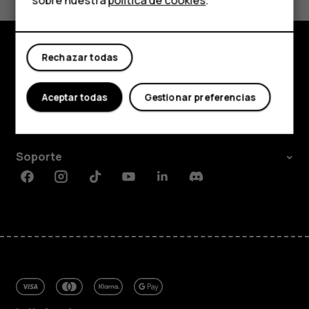
Sí
No
Mi cuenta
Rechazar todas
Comprar
Acerca de
Aceptar todas
Gestionar preferencias
Planet and people
Soporte
Facebook
Instagram
Tiktok
Youtube
Linkedin
Discord