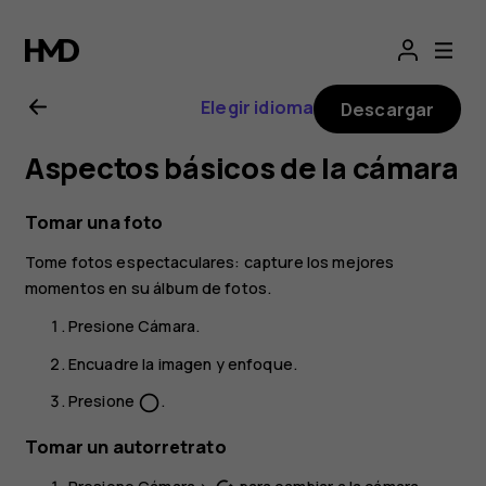
Manual
del
Elegir idioma
Descargar
usuario
Aspectos básicos de la cámara
de
Tomar una foto
Nokia
Tome fotos espectaculares: capture los mejores
momentos en su álbum de fotos.
1.4
Presione
Cámara
.
Encuadre la imagen y enfoque.
Presione
.
panorama_fish_eye
Tomar un autorretrato