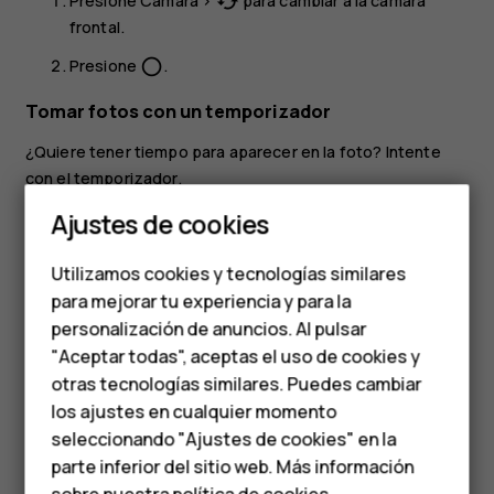
Presione
Cámara
>
para cambiar a la cámara
cached
frontal.
Presione
.
panorama_fish_eye
Tomar fotos con un temporizador
¿Quiere tener tiempo para aparecer en la foto? Intente
con el temporizador.
Smartphones
Ajustes de cookies
Presione
Cámara
>
.
settings
Teléfonos de gama
Presione primero el tiempo deseado y luego X.
Utilizamos cookies y tecnologías similares
media
Presione
.
panorama_fish_eye
para mejorar tu experiencia y para la
personalización de anuncios. Al pulsar
Teléfonos para
"Aceptar todas", aceptas el uso de cookies y
personas mayores
otras tecnologías similares. Puedes cambiar
los ajustes en cualquier momento
HMD Terra M
seleccionando "Ajustes de cookies" en la
¿Te ha parecido útil?
parte inferior del sitio web. Más información
Comprar
sobre nuestra
política de cookies
.