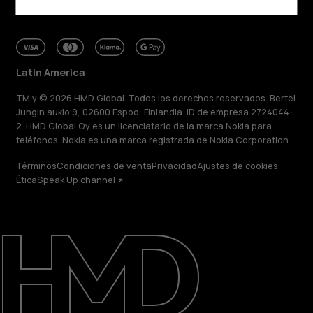
Latin America
TM y © 2026 HMD Global. Todos los derechos reservados. Bertel
Jungin aukio 9, 02600 Espoo, Finlandia. ID de empresa 2724044-
2. HMD Global Oy es un licenciatario de la marca Nokia para
teléfonos. Nokia es una marca registrada de Nokia Corporation.
Términos
Condiciones de venta
Privacidad
Ajustes de cookies
Ética
Speak Up channel
Acerca de
Blog
Reparar, reutilizar, reciclar
Sostenibilidad
Soporte
Latin America