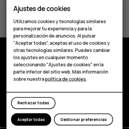
Smartphones
Ajustes de cookies
Teléfonos de gama
¿Te ha parecido útil?
Utilizamos cookies y tecnologías similares
media
para mejorar tu experiencia y para la
Sí
No
personalización de anuncios. Al pulsar
Teléfonos para
"Aceptar todas", aceptas el uso de cookies y
personas mayores
otras tecnologías similares. Puedes cambiar
los ajustes en cualquier momento
Comprar
HMD Terra M
seleccionando "Ajustes de cookies" en la
Acerca de
parte inferior del sitio web. Más información
Comprar
sobre nuestra
política de cookies
.
Planet and people
Mi cuenta
Soporte
Rechazar todas
Facebook
Instagram
Tiktok
Youtube
Linkedin
Discord
Aceptar todas
Gestionar preferencias