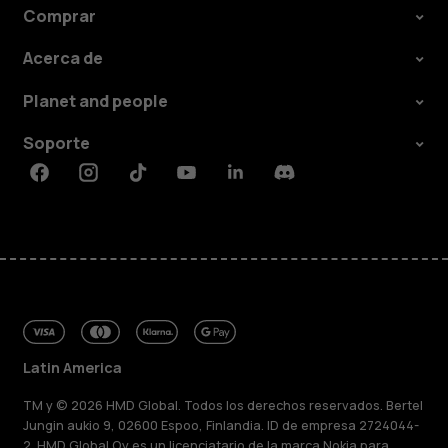
Comprar
Acerca de
Planet and people
Soporte
Facebook
Instagram
Tiktok
Youtube
Linkedin
Discord
Latin America
TM y © 2026 HMD Global. Todos los derechos reservados. Bertel
Jungin aukio 9, 02600 Espoo, Finlandia. ID de empresa 2724044-
2. HMD Global Oy es un licenciatario de la marca Nokia para