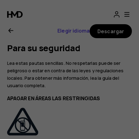
Manual
del
Elegir idioma
Descargar
usuario
Para su seguridad
de
Lea estas pautas sencillas. No respetarlas puede ser
Nokia
peligroso o estar en contra de las leyes y regulaciones
locales. Para obtener más información, lea la guía del
usuario completa.
1
APAGAR EN ÁREAS LAS RESTRINGIDAS
Plus