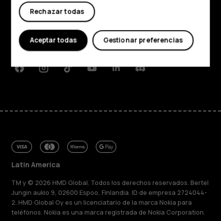
Acerca de
Rechazar todas
Planet and people
Aceptar todas
Gestionar preferencias
Soporte
Facebook
Instagram
Tiktok
Youtube
Linkedin
Discord
Latin America
TM y © 2026 HMD Global. Todos los derechos reservados. Bertel
Jungin aukio 9, 02600 Espoo, Finlandia. ID de empresa 2724044-
2. HMD Global Oy es un licenciatario de la marca Nokia para
teléfonos. Nokia es una marca registrada de Nokia Corporation.