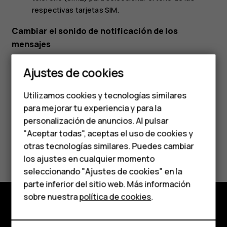
respectivas tarjetas SIM.
Cambiar el sonido de notificación de los
mensajes
Smartphones
Presione
Configuración
>
Sonido
>
Avanzado
>
Sonido de
Ajustes de cookies
notificación predeterminado
.
Teléfonos de gama
Utilizamos cookies y tecnologías similares
media
para mejorar tu experiencia y para la
personalización de anuncios. Al pulsar
Teléfonos para
"Aceptar todas", aceptas el uso de cookies y
personas mayores
¿Te ha parecido útil?
otras tecnologías similares. Puedes cambiar
los ajustes en cualquier momento
HMD Terra M
seleccionando "Ajustes de cookies" en la
Sí
No
parte inferior del sitio web. Más información
Comprar
sobre nuestra
política de cookies
.
Comprar
Mi cuenta