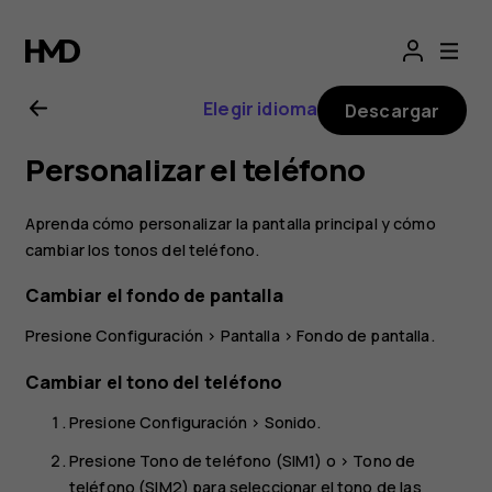
Manual
del
Elegir idioma
Descargar
usuario
Personalizar el teléfono
de
Aprenda cómo personalizar la pantalla principal y cómo
Nokia
cambiar los tonos del teléfono.
Cambiar el fondo de pantalla
1
Presione
Configuración
>
Pantalla
>
Fondo de pantalla
.
Plus
Cambiar el tono del teléfono
Presione
Configuración
>
Sonido
.
Presione
Tono de teléfono (SIM1)
o >
Tono de
teléfono (SIM2)
para seleccionar el tono de las