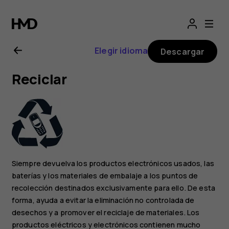
Manual
del
Elegir idioma
Descargar
usuario
Reciclar
de
Nokia
1
Siempre devuelva los productos electrónicos usados, las
Plus
baterías y los materiales de embalaje a los puntos de
recolección destinados exclusivamente para ello. De esta
forma, ayuda a evitar la eliminación no controlada de
desechos y a promover el reciclaje de materiales. Los
productos eléctricos y electrónicos contienen mucho