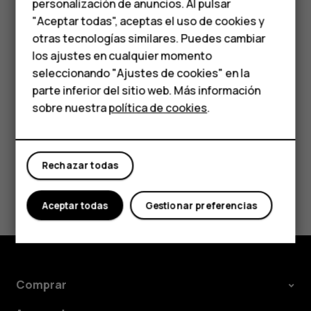
personalización de anuncios. Al pulsar
Teléfonos para
riesgos para la salud. Todos los productos de HMD Global
"Aceptar todas", aceptas el uso de cookies y
cumplen con los estándares de producción
personas mayores
otras tecnologías similares. Puedes cambiar
internacionales vigentes de la industria y con todos los
los ajustes en cualquier momento
requisitos establecidos por las agencias
HMD Terra M
seleccionando "Ajustes de cookies" en la
gubernamentales competentes.
parte inferior del sitio web. Más información
Comprar
sobre nuestra
política de cookies
.
Mi cuenta
Rechazar todas
¿Te ha parecido útil?
Aceptar todas
Gestionar preferencias
Sí
No
Comprar