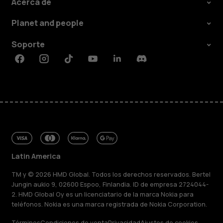
Acerca de
Planet and people
Soporte
Facebook
Instagram
Tiktok
Youtube
Linkedin
Discord
Latin America
TM y © 2026 HMD Global. Todos los derechos reservados. Bertel
Jungin aukio 9, 02600 Espoo, Finlandia. ID de empresa 2724044-
2. HMD Global Oy es un licenciatario de la marca Nokia para
teléfonos. Nokia es una marca registrada de Nokia Corporation.
Términos
Condiciones de venta
Privacidad
Ajustes de cookies