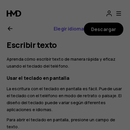
Manual
del
Elegir idioma
Descargar
usuario
Escribir texto
de
Aprenda cómo escribir texto de manera rápida y eficaz
Nokia
usando el teclado del teléfono.
Usar el teclado en pantalla
1
La escritura con el teclado en pantalla es fácil. Puede usar
el teclado con el teléfono en modo de retrato o paisaje. El
Plus
diseño del teclado puede variar según diferentes
aplicaciones e idiomas.
Para abrir el teclado en pantalla, presione un campo de
texto.