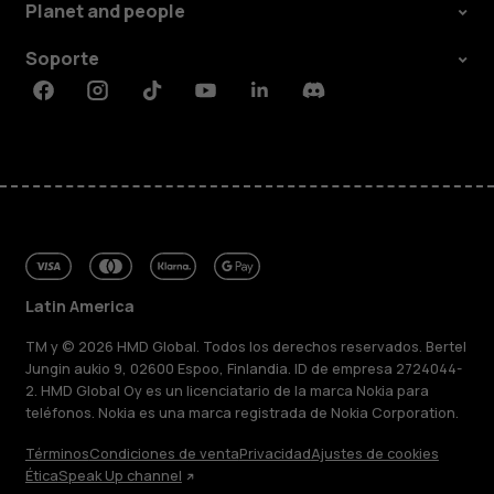
Planet and people
Soporte
Facebook
Instagram
Tiktok
Youtube
Linkedin
Discord
Latin America
TM y © 2026 HMD Global. Todos los derechos reservados. Bertel
Jungin aukio 9, 02600 Espoo, Finlandia. ID de empresa 2724044-
2. HMD Global Oy es un licenciatario de la marca Nokia para
teléfonos. Nokia es una marca registrada de Nokia Corporation.
Términos
Condiciones de venta
Privacidad
Ajustes de cookies
Ética
Speak Up channel