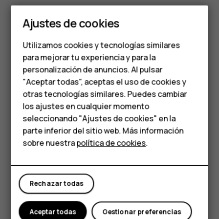
En Chrome,
Smartphones
Ajustes de cookies
Presione el cuadro que se encuentra junto a la barra
Teléfonos de gama
de dirección.
Utilizamos cookies y tecnologías similares
media
Presione la pestaña que quiera.
para mejorar tu experiencia y para la
personalización de anuncios. Al pulsar
Teléfonos para
Cerrar una pestaña
"Aceptar todas", aceptas el uso de cookies y
En Chrome,
personas mayores
otras tecnologías similares. Puedes cambiar
los ajustes en cualquier momento
Presione el cuadro que se encuentra junto a la barra
HMD Terra M
seleccionando "Ajustes de cookies" en la
de dirección.
parte inferior del sitio web. Más información
Comprar
Presione
X
en la pestaña que quiera cerrar.
sobre nuestra
política de cookies
.
Explorar la Web
Mi cuenta
Explore la Web y el mundo exterior con el buscador de
Rechazar todas
Google. Puede usar el teclado para escribir las palabras
de la búsqueda.
Aceptar todas
Gestionar preferencias
En Chrome,