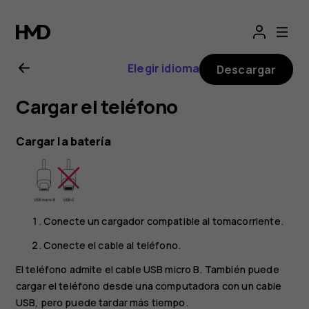
Manual
del
Elegir idioma
Descargar
usuario
Cargar el teléfono
de
Cargar la batería
Nokia 1
Conecte un cargador compatible al tomacorriente.
Conecte el cable al teléfono.
El teléfono admite el cable USB micro B. También puede
cargar el teléfono desde una computadora con un cable
USB, pero puede tardar más tiempo.