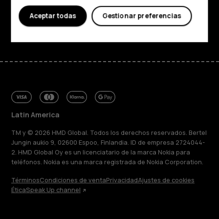
Soporte
Aceptar todas
Gestionar preferencias
Facebook
Instagram
Tiktok
Youtube
Linkedin
Discord
Latin America
TM y © 2026 HMD Global. Todos los derechos reservados. Bertel
Jungin aukio 9, 02600 Espoo, Finlandia. ID de empresa 2724044-
2. HMD Global Oy es un licenciatario de la marca Nokia para
teléfonos. Nokia es una marca registrada de Nokia Corporation.
Términos
Condiciones de venta
Privacidad
Ajustes de cookies
Ética
Speak Up channel
Acerca de
Blog