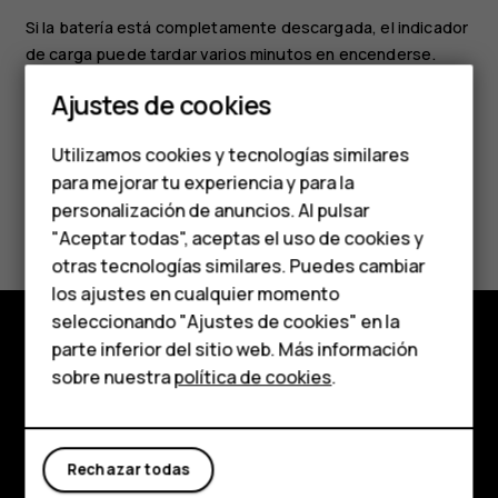
Si la batería está completamente descargada, el indicador
de carga puede tardar varios minutos en encenderse.
Smartphones
Ajustes de cookies
Teléfonos de gama
Utilizamos cookies y tecnologías similares
media
para mejorar tu experiencia y para la
¿Te ha parecido útil?
personalización de anuncios. Al pulsar
Teléfonos para
"Aceptar todas", aceptas el uso de cookies y
personas mayores
otras tecnologías similares. Puedes cambiar
Sí
No
los ajustes en cualquier momento
HMD Terra M
seleccionando "Ajustes de cookies" en la
parte inferior del sitio web. Más información
Comprar
Comprar
sobre nuestra
política de cookies
.
Acerca de
Mi cuenta
Planet and people
Rechazar todas