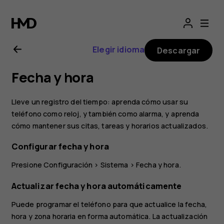
Manual
del
Elegir idioma
Descargar
usuario
Fecha y hora
de
Lleve un registro del tiempo: aprenda cómo usar su
Nokia 1
teléfono como reloj, y también como alarma, y aprenda
cómo mantener sus citas, tareas y horarios actualizados.
Configurar fecha y hora
Presione
Configuración
>
Sistema
>
Fecha y hora
.
Actualizar fecha y hora automáticamente
Puede programar el teléfono para que actualice la fecha,
hora y zona horaria en forma automática. La actualización