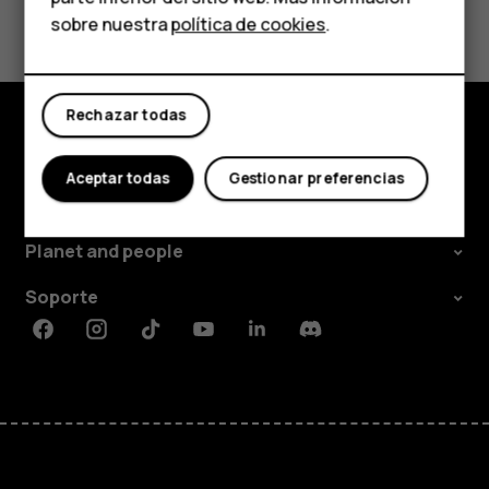
¿Te ha parecido útil?
Comprar
sobre nuestra
política de cookies
.
Sí
No
Mi cuenta
Rechazar todas
Comprar
Aceptar todas
Gestionar preferencias
Acerca de
Planet and people
Soporte
Facebook
Instagram
Tiktok
Youtube
Linkedin
Discord