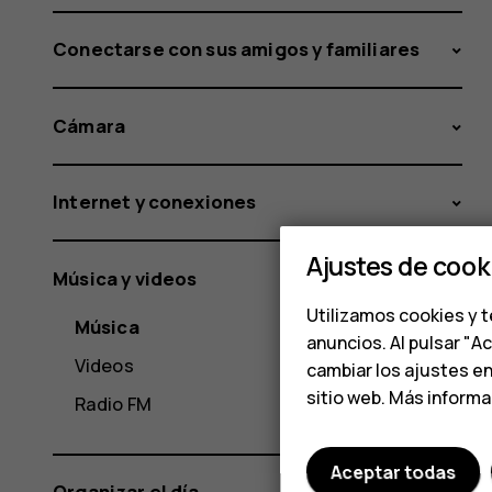
Conectarse con sus amigos y familiares
Cámara
Internet y conexiones
Ajustes de cook
Música y videos
Utilizamos cookies y t
Música
anuncios. Al pulsar "A
Videos
cambiar los ajustes e
sitio web. Más inform
Radio FM
Aceptar todas
Organizar el día