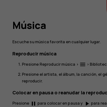
Música
Escuche su música favorita en cualquier lugar.
Reproducir música
menu
Presione
Reproducir música
>
>
Bibliote
Presione el artista, el álbum, la canción, el 
reproducir.
Colocar en pausa o reanudar la reprodu
pause
play_arrow
Presione
para colocar en pausa y
para rea