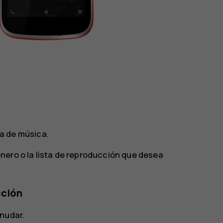
ca de música
.
género o la lista de reproducción que desea
cción
nudar.