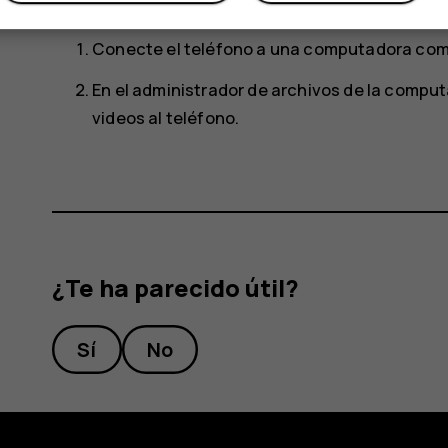
computadora.
Conecte el teléfono a una computadora com
En el administrador de archivos de la comput
videos al teléfono.
¿Te ha parecido útil?
Sí
No