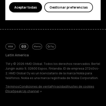
Soporte
Aceptar todas
Gestionar preferencias
Facebook
Instagram
Tiktok
Youtube
Linkedin
Discord
Latin America
TM y © 2026 HMD Global. Todos los derechos reservados. Bertel
Jungin aukio 9, 02600 Espoo, Finlandia. ID de empresa 2724044-
2. HMD Global Oy es un licenciatario de la marca Nokia para
teléfonos. Nokia es una marca registrada de Nokia Corporation.
Términos
Condiciones de venta
Privacidad
Ajustes de cookies
Ética
Speak Up channel
Acerca de
Blog