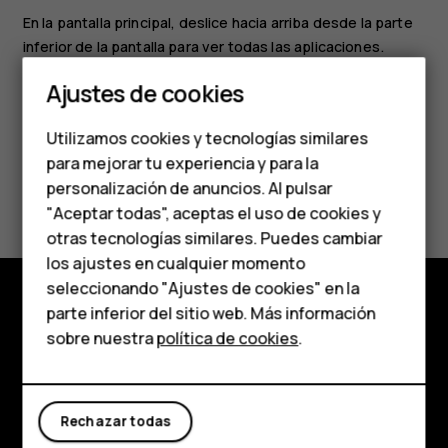
En la pantalla principal, deslice hacia arriba desde la parte
inferior de la pantalla para ver todas las aplicaciones.
Smartphones
Ajustes de cookies
Teléfonos de gama
Utilizamos cookies y tecnologías similares
media
para mejorar tu experiencia y para la
¿Te ha parecido útil?
personalización de anuncios. Al pulsar
Teléfonos para
"Aceptar todas", aceptas el uso de cookies y
personas mayores
otras tecnologías similares. Puedes cambiar
Sí
No
los ajustes en cualquier momento
HMD Terra M
seleccionando "Ajustes de cookies" en la
parte inferior del sitio web. Más información
Comprar
Comprar
sobre nuestra
política de cookies
.
Acerca de
Mi cuenta
Planet and people
Rechazar todas