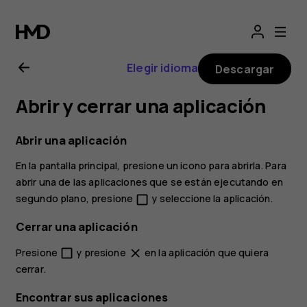
Manual
del
Elegir idioma
Descargar
usuario
Abrir y cerrar una aplicación
de
Abrir una aplicación
Nokia 1
En la pantalla principal, presione un icono para abrirla. Para
abrir una de las aplicaciones que se están ejecutando en
segundo plano, presione
y seleccione la aplicación.
check_box_outline_blank
Cerrar una aplicación
Presione
y presione
en la aplicación que quiera
check_box_outline_blank
close
cerrar.
Encontrar sus aplicaciones