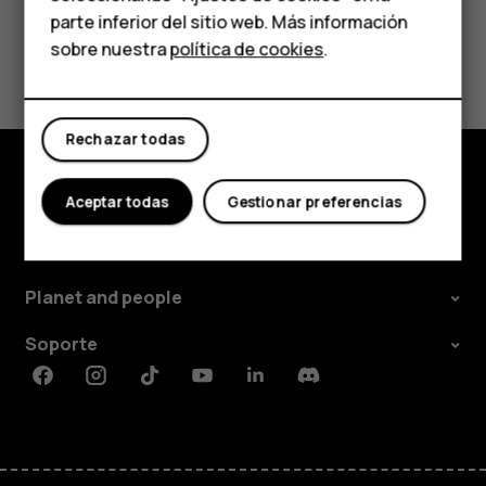
parte inferior del sitio web. Más información
Comprar
sobre nuestra
política de cookies
.
¿Te ha parecido útil?
Mi cuenta
Sí
No
Rechazar todas
Aceptar todas
Gestionar preferencias
Comprar
Acerca de
Planet and people
Soporte
Facebook
Instagram
Tiktok
Youtube
Linkedin
Discord