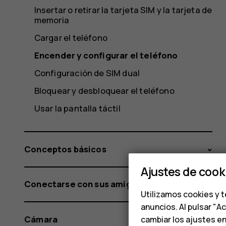
Insertar o retirar la tarjeta SIM y la tarjeta de
memoria
Cargar el teléfono
Encender y configurar el teléfono
Configuración de SIM dual
Bloquear y desbloquear el teléfono
Usar la pantalla táctil
Conceptos básicos
Ajustes de cook
Conectarse con sus amigos y familiares
Utilizamos cookies y t
anuncios. Al pulsar "A
Cámara
cambiar los ajustes e