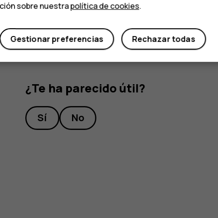
Cambie
Copia de seguridad a Google Drive
a
ación sobre nuestra
política de cookies
.
Gestionar preferencias
Rechazar todas
¿Te ha parecido útil?
Sí
No