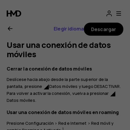
Manual
del
Elegir idioma
Descargar
usuario
Usar una conexión de datos
de
móviles
Nokia 1
Cerrar la conexión de datos móviles
Deslícese hacia abajo desde la parte superior de la
pantalla, presione
Datos móviles
y luego
DESACTIVAR
.
network_cell
Para volver a activar la conexión, vuelva a presionar
network_cell
Datos móviles
.
Usar una conexión de datos móviles en roaming
Presione
Configuración
>
Red e Internet
>
Red móvil
y
1