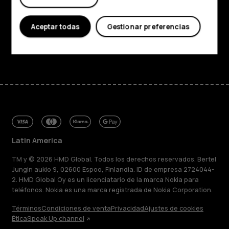
Planet and people
Soporte
Aceptar todas
Gestionar preferencias
Facebook
Instagram
Tiktok
Youtube
Linkedin
Discord
Latin America
TM y © 2026 HMD Global. Todos los derechos reservados. Bertel
Jungin aukio 9, 02600 Espoo, Finlandia. ID de empresa 2724044-
2. HMD Global Oy es un licenciatario de la marca Nokia para
teléfonos. Nokia es una marca registrada de Nokia Corporation.
Términos
Condiciones de venta
Privacidad
Ajustes de cookies
Ética
Speak Up channel