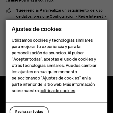
cambie
Roaming
a
Activado
.
Sugerencia
: Para realizar un seguimiento del uso
de datos, presione
Configuración
>
Red e Internet
>
Smartphones
Uso de datos
.
Ajustes de cookies
Teléfonos de gama
Utilizamos cookies y tecnologías similares
media
para mejorar tu experiencia y para la
personalización de anuncios. Al pulsar
Teléfonos para
¿Te ha parecido útil?
"Aceptar todas", aceptas el uso de cookies y
personas mayores
otras tecnologías similares. Puedes cambiar
Sí
No
los ajustes en cualquier momento
HMD Terra M
seleccionando "Ajustes de cookies" en la
parte inferior del sitio web. Más información
Comprar
sobre nuestra
política de cookies
.
Comprar
Mi cuenta
Acerca de
Rechazar todas