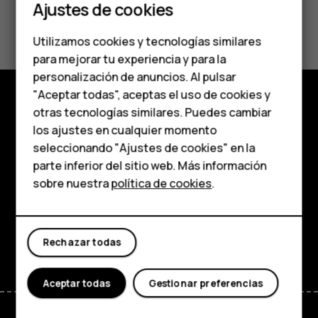
Smartphones
Ajustes de cookies
¿Te ha parecido útil?
Teléfonos de gama
Utilizamos cookies y tecnologías similares
media
Sí
No
para mejorar tu experiencia y para la
personalización de anuncios. Al pulsar
Teléfonos para
"Aceptar todas", aceptas el uso de cookies y
personas mayores
otras tecnologías similares. Puedes cambiar
Comprar
los ajustes en cualquier momento
HMD Terra M
seleccionando "Ajustes de cookies" en la
Acerca de
parte inferior del sitio web. Más información
Comprar
Planet and people
sobre nuestra
política de cookies
.
Soporte
Mi cuenta
Facebook
Instagram
Tiktok
Youtube
Linkedin
Discord
Rechazar todas
Aceptar todas
Gestionar preferencias