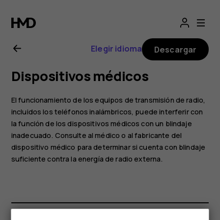
Manual
del
Elegir idioma
Descargar
usuario
Dispositivos médicos
de
El funcionamiento de los equipos de transmisión de radio,
Nokia 110
incluidos los teléfonos inalámbricos, puede interferir con
la función de los dispositivos médicos con un blindaje
inadecuado. Consulte al médico o al fabricante del
(2019)
dispositivo médico para determinar si cuenta con blindaje
suficiente contra la energía de radio externa.