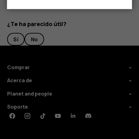
¿Te ha parecido útil?
Sí
No
Comprar
Acerca de
Planet and people
Soporte
Facebook
Instagram
Tiktok
Youtube
Linkedin
Discord